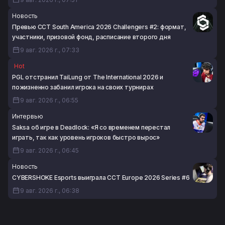
Новость
Превью CCT South America 2026 Challengers #2: формат,
участники, призовой фонд, расписание второго дня
9 авг. 2026 г., 07:33
Hot
PGL отстранил TaiLung от The International 2026 и
пожизненно забанил игрока на своих турнирах
9 авг. 2026 г., 06:55
Интервью
Saksa об игре в Deadlock: «Я со временем перестал
играть, так как уровень игроков быстро вырос»
9 авг. 2026 г., 06:45
Новость
CYBERSHOKE Esports выиграла CCT Europe 2026 Series #6
9 авг. 2026 г., 06:38