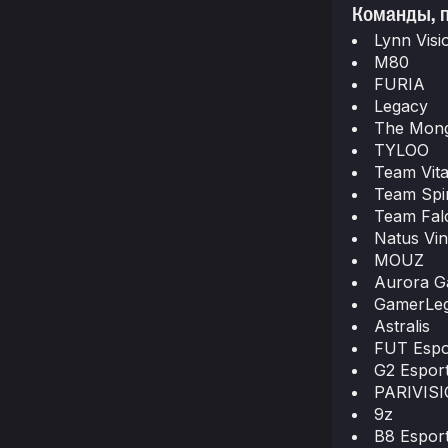
Команды, 
Lynn Vis
M80
FURIA
Legacy
The Mon
TYLOO
Team Vital
Team Spir
Team Fal
Natus Vi
MOUZ
Aurora G
GamerLeg
Astralis
FUT Espo
G2 Espor
PARIVIS
9z
B8 Espor