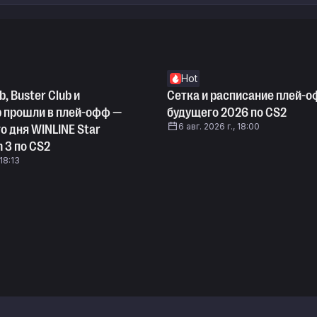
Hot
b, Buster Club и
Сетка и расписание плей-о
b прошли в плей-офф —
будущего 2026 по CS2
6 авг. 2026 г., 18:00
о дня WINLINE Star
n 3 по CS2
 18:13