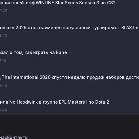
ание плей-офф WINLINE Star Series Season 3 по CS2
20:05
Summer 2026 стал наименее популярным турниром от BLAST в
19:43
зал о том, как играть на Bane
9:18
The International 2026 спустя неделю продаж наборов достиг
18:48
ила No Hoodwink в группе EPL Masters I по Dota 2
18:44
нас
Контакты