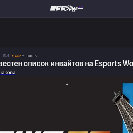
Beta
, 15:41
Новость
CS2
вестен список инвайтов на Esports Wo
шакова