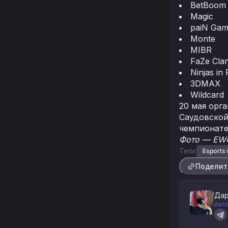
BetBoom
Magic
paiN Gam
Monte
MIBR
FaZe Cla
Ninjas in
3DMAX
Wildcard
20 мая орг
Саудовской 
чемпионате
Фото — EWC
Теги:
Esports
Поделит
Дар
Авто