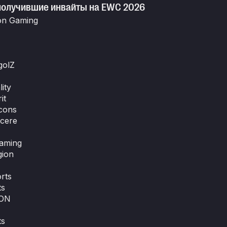
получившие инвайты на EWC 2026
ion Gaming
golZ
ity
it
cons
ncere
aming
ion
rts
ts
ION
ts