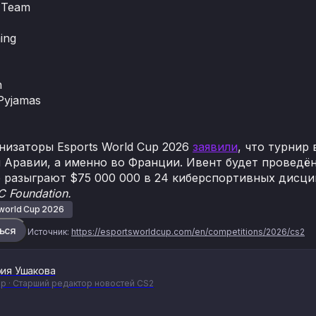
 Team
ing
n
 Pyjamas
анизаторы Esports World Cup 2026
заявили
, что турнир
Аравии, а именно во Франции. Ивент будет проведён на
 разыграют $75 000 000 в 24 киберспортивных дисци
 Foundation.
 world Cup 2026
ься
Источник:
https://esportsworldcup.com/en/competitions/2026/cs2
ия Ушакова
р · Старший редактор новостей CS2