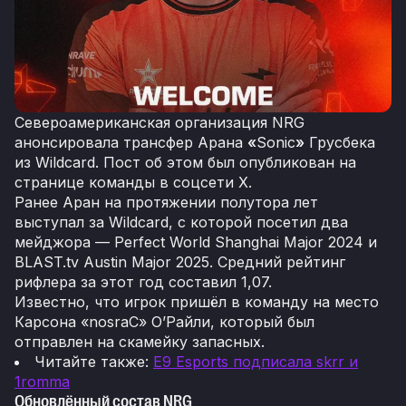
Североамериканская организация NRG
анонсировала трансфер Арана
«
Sonic
»
Грусбека
из Wildcard. Пост об этом был опубликован на
странице команды в соцсети Х.
Ранее Аран на протяжении полутора лет
выступал за Wildcard, с которой посетил два
мейджора — Perfect World Shanghai Major 2024 и
BLAST.tv Austin Major 2025. Средний рейтинг
рифлера за этот год составил 1,07.
Известно, что игрок пришёл в команду на место
Карсона «nosraC» О’Райли, который был
отправлен на скамейку запасных.
Читайте также:
E9 Esports подписала skrr и
1romma
Обновлённый состав NRG