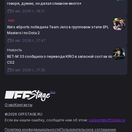
говоря, думаю, он делал слишком много»
8 авг. 2026 г., 18:21
Hot
Ilbirs eSports победила Team Jenz в групповом этапе EPL
Masters I по Dota 2
8 авг. 2026 г., 17:47
Новость
BET-M 33 сообщила о переводе KIRO в запасной состав по
CS2
8 авг. 2026 г., 17:25
Beta
О нас
Контакты
©2026 OFFSTAGE.RU
Если вы нашли ошибку, сообщите нам об этом:
support@offstage.ru
Политика конфиденциальности
Пользовательское соглашение