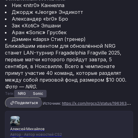
Ник «nitr0» Каннелла
Джордж «Jeorge» Эндикотт
Александер «br0» Бро
Зак «XotiC» Элшани
Аран
«
Sonic
»
Грусбек
Дэмиен «daps» Стил (тренер)
Ближайшим ивентом для обновлённой NRG
станет LAN-турнир Fragadelphia Fragville 2025,
первые матчи которого пройдут завтра, 5
сентября, в Ноксвилле. Всего в чемпионате
примут участие 40 команд, которые разделят
между собой призовой фонд размером $10 000.
Фото — NRG.
Теги:
NRG
Sonic
Поделиться
Источник:
https://x.com/nrgcs2/status/1963633284082020571
Алексей Михайлов
Автор · Автор новостей CS2