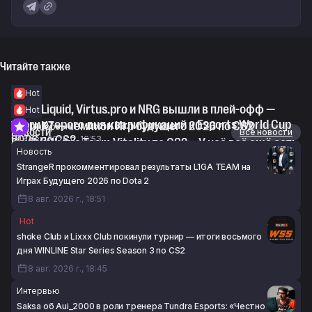
Читайте также
Hot
Team Liquid, Virtus.pro и NRG вышли в плей-офф —
Hot
итоги второго дня квалификаций к Esports World Cup
Team KZ — чемпион Игр будущего 2026 по CS2
Интервью
Новости
Все новости
2026 по CS2
8 авг. 2026 г., 16:53
Devilwalk про Team Vitality по CS2: «У неё всё ещё есть
Новость
8 авг. 2026 г., 17:23
потенциал, и я до сих пор в неё верю»
StrangeR прокомментировал результаты L1GA TEAM на
8 авг. 2026 г., 16:35
Играх Будущего 2026 по Dota 2
8 авг. 2026 г., 18:51
Hot
shoke Club и Lixxx Club покинули турнир — итоги восьмого
дня WINLINE Star Series Season 3 по CS2
8 авг. 2026 г., 18:45
Интервью
Saksa об Aui_2000 в роли тренера Tundra Esports: «Честно