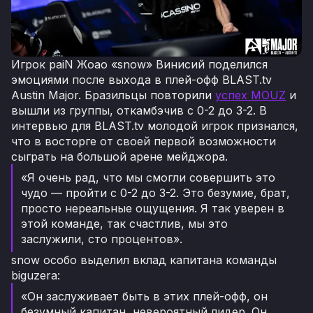
Игрок paiN Жоао «snow» Винисий поделился
эмоциями после выхода в плей-офф BLAST.tv
Austin Major. Бразильцы повторили
успех MOUZ
и
вышли из группы, откамбэчив с 0-2 до 3-2. В
интервью для BLAST.tv молодой игрок признался,
что в восторге от своей первой возможности
сыграть на большой арене мейджора.
«Я очень рад, что мы смогли совершить это
чудо — пройти с 0-2 до 3-2. Это безумие, брат,
просто нереальные ощущения. Я так уверен в
этой команде, так счастлив, мы это
заслужили, сто процентов».
snow особо выделил вклад капитана команды
biguzera:
«Он заслуживает быть в этих плей-офф, он
безумный капитан, невероятный лидер. Он