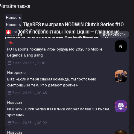
Читайте также
Новость
Nuclear TigeRES выиграла NODWIN Clutch Series #10
Новость
7 авг. 2026 г., 06:30
Спад donk и перспективы Team Liquid — главное из
Hot
Новости
Все новости
нового выпуска подкаста Snake & Banter
Сетка и расписание плей-офф WINLINE Star Series
Hot
6 авг. 2026 г., 21:02
Season 3 по CS2
FUT Esports покинула Игры будущего 2026 по Mobile
6 авг. 2026 г., 20:05
Legends: Bang Bang
7 авг. 2026 г., 10:10
Интервью
Blitz: «Если у тебя слабая команда, ты постоянно
смотришь за тем, что делают другие»
7 авг. 2026 г., 08:45
Новость
NODWIN Clutch Series #10 в пике собрал более 50 тысяч
зрителей
7 авг. 2026 г., 08:02
Новость