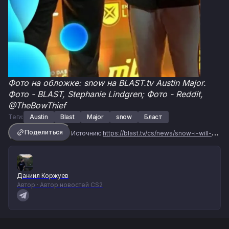
Фото на обложке: snow на BLAST.tv Austin Major.
Фото - BLAST, Stephanie Lindgren; Фото - Reddit,
@TheBowThief
Теги:
Austin
Blast
Major
snow
Бласт
Поделиться
Источник:
https://blast.tv/cs/news/snow-i-will-try-my-best-to-be-the-loudest-person-in-the-arena
Даниил Коржуев
Автор · Автор новостей CS2