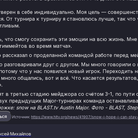
уверен в себе индивидуально. Моя цель — совершенств
я. От турнира к турниру я становлюсь лучше, так чт
стливым.
, что смогу сохранить эти эмоции на всю жизнь. Мне
 тиммейтов во время матча».
 рассказал о проделанной командой работе перед м
 разговаривали друг с другом. Мы много говорили о 
потому что у нас появился новый игрок. Переходить 
 много общались, вот и всё. Что касается результато
.
ят в третью стадию мейджора со счётом 3-1, по пути 
двух предыдущих Major-турнирах команда останавливал
ожке: snow на BLAST.tv Austin Major. Фото - BLAST, Step
ься
Источник:
https://www.hltv.org/news/41907/snow-i-hope-i-can-stay-
ксей Михайлов