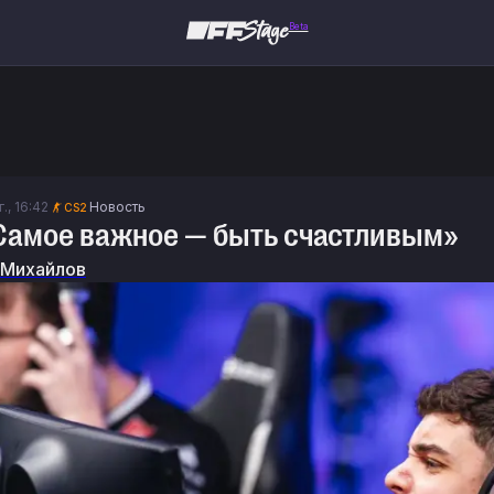
Beta
., 16:42
Новость
CS2
Самое важное — быть счастливым»
 Михайлов