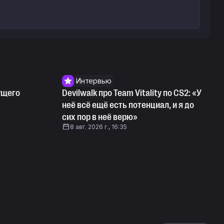
Интервью
ущего
Devilwalk про Team Vitality по CS2: «У
неё всё ещё есть потенциал, и я до
сих пор в неё верю»
8 авг. 2026 г., 16:35