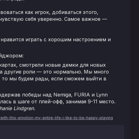
оваться как игрок, добиваться этого,
о чувствую себя уверенно. Самое важное —
 нравится играть с хорошим настроением и
ейджором:
картах, смотрели новые демки для новых
на другие роли — это нормально. Мы много
в, то мы будем рады, если сможем выйти в
одержав победы над Nemiga, FURIA и Lynn
ась в шаге от плей-офф, занимая 9-11 место.
hanie Lindgren.
with-this-emotion-my-entire-life-i-like-to-be-happy-playing