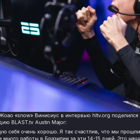
 Жоао «snow» Винисиус в интервью hltv.org поделилс
ию BLAST.tv Austin Major:
ую себя очень хорошо. Я так счастлив, что мы прошли
 много работы в Бразилии за эти 14-15 дней. Это наш