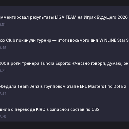
омментировал результаты L1GA TEAM на Играх Будущего 2026 
8:51
ixxx Club покинули турнир — итоги восьмого дня WINLINE Star S
18:45
000 в роли тренера Tundra Esports: «Честно говоря, думаю, 
8:21
 победила Team Jenz в групповом этапе EPL Masters I по Dota 2
17:47
щила о переводе KIRO в запасной состав по CS2
7:25