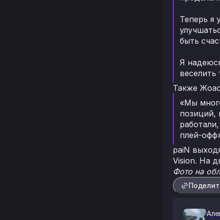
Теперь я 
улучшатьс
быть сча
Я надеюсь
веселить
Также Жоао
«Мы много
позиций, 
работали,
плей-офф»
paiN выход
Vision. На 
Фото на обл
Поделит
Але