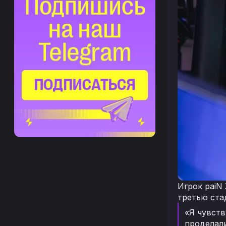
Игрок paiN
третью стад
«Я чувств
проделали