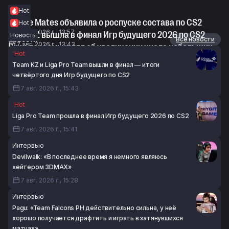
Hot
Gentle Mates объявила о роспуске состава по CS2
Hot
7 авг. 2026 г., 13:57
Team KZ вышла в финал Игр будущего 2026 по CS2
Новость
Новости
Все новости
7 авг. 2026 г., 13:43
Pimp поразмышлял об увеличении числа небольших
Hot
LAN-турниров по CS2
Team KZ и Liga Pro Team вышли в финал — итоги
7 авг. 2026 г., 12:13
четвёртого дня Игр будущего по CS2
7 авг. 2026 г., 15:43
Hot
Liga Pro Team прошла в финал Игр будущего 2026 по CS2
7 авг. 2026 г., 15:41
Интервью
Devilwalk: «В последнее время я немного являюсь
хейтером 3DMAX»
7 авг. 2026 г., 15:28
Интервью
Pagu: «Team Falcons PH действительно сильна, у неё
хорошо получается драфтить и играть в затянувшихся
матчах»