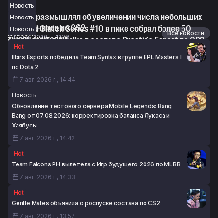
Новость
Pimp поразмышлял об увеличении числа небольших
Новость
LAN-турниров по CS2
NODWIN Clutch Series #10 в пике собрал более 50
Новость
Новости
Все новости
7 авг. 2026 г., 12:13
тысяч зрителей
oopee заменил Folke в составе Prestige Esport по CS2
Hot
7 авг. 2026 г., 08:02
7 авг. 2026 г., 07:26
Ilbirs Esports победила Team Syntax в группе EPL Masters I
по Dota 2
7 авг. 2026 г., 14:44
Новость
Обновление тестового сервера Mobile Legends: Bang
Bang от 07.08.2026: корректировка баланса Лукаса и
Хаябусы
7 авг. 2026 г., 14:42
Hot
Team Falcons PH вылетела с Игр будущего 2026 по MLBB
7 авг. 2026 г., 14:33
Hot
Gentle Mates объявила о роспуске состава по CS2
7 авг. 2026 г., 13:57