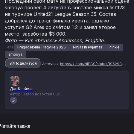
Последний свой матч на профессиональной сцене
smooya провел 4 августа в составе микса fish123
на турнире United21 League Season 35. Состав
добрался до гранд-финала ивента, однако
уступил G2 Ares со счётом 1:2 и занял второе
место, заработав $3 000.
Фото — Kim «bru1ser» Andersson, Fragbite.
Теги:
Fragadelphia Fragville 2025
Ninjas in Pyjamas
r1nkle
smooya
Поделиться
Источник:
https://x.com/NIPCS/status/1962908515233603652
Дан Клейман
Автор · Автор новостей CS2
Читайте также