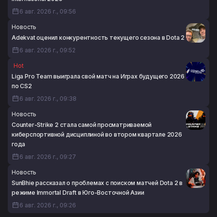
6 авг. 2026 г., 09:56
Новость
Adekvat оценил конкурентность текущего сезона в Dota 2
6 авг. 2026 г., 09:52
Hot
Liga Pro Team выиграла свой матч на Играх будущего 2026
по CS2
6 авг. 2026 г., 09:38
Новость
Counter-Strike 2 стала самой просматриваемой
киберспортивной дисциплиной во втором квартале 2026
года
6 авг. 2026 г., 09:27
Новость
SunBhie рассказал о проблемах с поиском матчей Dota 2 в
режиме Immortal Draft в Юго-Восточной Азии
6 авг. 2026 г., 09:26