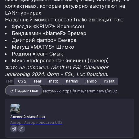
коллективах, которые регулярно выступают на
LAN-турнирах.
На данный момент состав fnatic выглядит так:
Фредди «KRIMZ» Йоханссон
Бенджамин «blameF» Бремер
Дмитрий «jambo» Семера
Матуш «MATYS» Шимко
Родион «fear» Смык
Микс «Independent» Силиньш (тренер)
Фото на обложке: r3salt на ESL Challenger
Jonkoping 2024. Фото - ESL, Luc Bouchon.
Теги:
CS 2
fear
fnatic
harumi
jambo
r3salt
Поделиться
Источник:
https://t.me/haruminews/4582
Алексей Михайлов
Автор · Автор новостей CS2