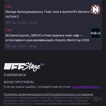
Hot
Nemiga Gaming выиграла у Team Jenz в группе EPL Masters I
по Dota 2
7 авг. 2026 г., 20:22
Hot
BC.Game Esports, HEROIC и Fnatic вышли в плей-офф —
итоги первого дня квалификаций к Esports World Cup 2026
7 авг. 2026 г., 19:39
Beta
О нас
Контакты
©2026 OFFSTAGE.RU
Если вы нашли ошибку, сообщите нам об этом:
support@offstage.ru
Политика конфиденциальности
Пользовательское соглашение
Сайт носит информационный характер. Перепечатка материалов сайта
разрешена только с активной ссылкой на первоисточник. Отдельные
материалы сайта могут содержать информацию, не предназначенную