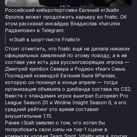
Российский киберспортсмен Евгений «r3salt»
Фролов может продолжить карьеру во fnatic. Об
этом рассказал инсайдер Владислав «harumi»
Радвилович в Telegram:
«r3salt в шорт-листе Fnatic!»
Стоит отметить, что fnatic ещё не делала никаких
официальных заявлений по этому поводу, а в её
составе уже есть два русскоговорящих игрока —
Дмитрий «jambo» Семера и Родион «fear» Смык.
Последней командой Евгения была 9Pandas,
которую он покинул в конце апреля — тогда
организация объявила о дизбанде состава по CS2.
Вместе с «пандами» игрок выиграл European Pro
League Season 20 и Winline Insight Season 6, а его
средний рейтинг это время составил
внушительные 1.15.
Ранее r3salt заявлял о том, что хотел бы
попробовать свои силы на тир-1 сцене в
командах уровня Team Spirit, Vitality или в других