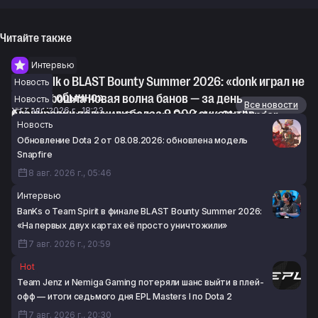
Читайте также
Интервью
Devilwalk о BLAST Bounty Summer 2026: «donk играл не
Новость
так, как обычно»
В CS2 прошла новая волна банов — за день
Новость
Новости
Все новости
7 авг. 2026 г., 18:23
блокировки получили более 9 000 аккаунтов
Анонсирован женский турнир Fragster Challenger
Новость
7 авг. 2026 г., 16:52
Female Masters #1 по CS2
Обновление Dota 2 от 08.08.2026: обновлена модель
7 авг. 2026 г., 16:26
Snapfire
8 авг. 2026 г., 05:46
Интервью
BanKs о Team Spirit в финале BLAST Bounty Summer 2026:
«На первых двух картах её просто уничтожили»
7 авг. 2026 г., 20:59
Hot
Team Jenz и Nemiga Gaming потеряли шанс выйти в плей-
офф — итоги седьмого дня EPL Masters I по Dota 2
7 авг. 2026 г., 20:30