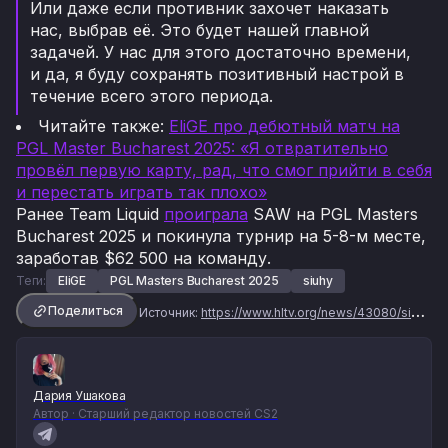
Или даже если противник захочет наказать
нас, выбрав её. Это будет нашей главной
задачей. У нас для этого достаточно времени,
и да, я буду сохранять позитивный настрой в
течение всего этого периода.
Читайте также:
EliGE про дебютный матч на
PGL Master Bucharest 2025: «Я отвратительно
провёл первую карту, рад, что смог прийти в себя
и перестать играть так плохо»
Ранее Team Liquid
проиграла
SAW на PGL Masters
Bucharest 2025 и покинула турнир на 5-8-м месте,
заработав $62 500 на команду.
Теги:
EliGE
PGL Masters Bucharest 2025
siuhy
Поделиться
Источник:
https://www.hltv.org/news/43080/siuhy-we-are-still-yet-to-fully-go-in-depth-in-practice-with-elige
Дария Ушакова
Автор · Старший редактор новостей CS2