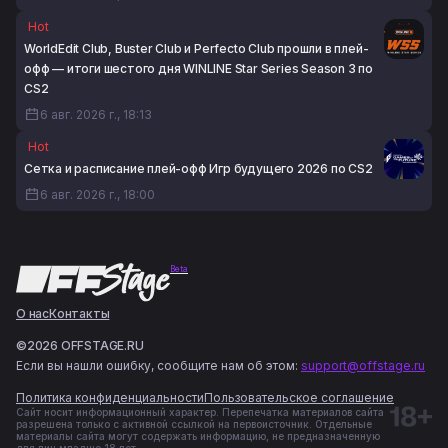
Hot
WorldEdit Club, Buster Club и Perfecto Club прошли в плей-
офф — итоги шестого дня WINLINE Star Series Season 3 по
CS2
6 авг. 2026 г., 18:13
Hot
Сетка и расписание плей-офф Игр будущего 2026 по CS2
6 авг. 2026 г., 18:00
Beta
О нас
Контакты
©2026 OFFSTAGE.RU
Если вы нашли ошибку, сообщите нам об этом:
support@offstage.ru
Политика конфиденциальности
Пользовательское соглашение
Сайт носит информационный характер. Перепечатка материалов сайта
разрешена только с активной ссылкой на первоисточник. Отдельные
материалы сайта могут содержать информацию, не предназначенную
для лиц младше 18 лет.