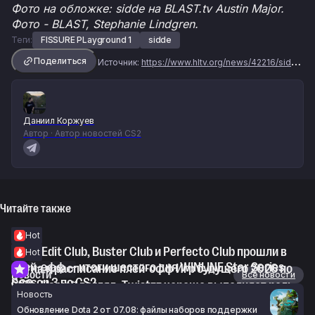
Фото на обложке: sidde на BLAST.tv Austin Major.
Фото - BLAST, Stephanie Lindgren.
Теги:
FISSURE PLayground 1
sidde
Поделиться
Источник:
https://www.hltv.org/news/42216/sidde-the-teams-that-play-in-the-biggest-tournaments-cannot-come-here-and-perform-like-this
Даниил Коржуев
Автор · Автор новостей CS2
Читайте также
Hot
WorldEdit Club, Buster Club и Perfecto Club прошли в
Hot
плей-офф — итоги шестого дня WINLINE Star Series
Сетка и расписание плей-офф Игр будущего 2026 по
Интервью
Новости
Все новости
Season 3 по CS2
CS2
voo: «На мой взгляд, Twistzz хорошо выполняет роль
Новость
6 авг. 2026 г., 18:13
6 авг. 2026 г., 18:00
IGL»
Обновление Dota 2 от 07.08: файлы наборов поддержки
6 авг. 2026 г., 17:23