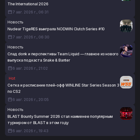
The International 2026
7 авг. 2026 г., 06:31
Новость
Nuclear TigeRES выиграла NODWIN Clutch Series #10
7 авг. 2026 г., 06:30
Новость
Спад donk и перспективы Team Liquid — главное из нового
выпуска подкаста Snake & Banter
6 авг. 2026 г., 21:02
Hot
Сетка и расписание плей-офф WINLINE Star Series Season 3
по CS2
6 авг. 2026 г., 20:05
Новость
BLAST Bounty Summer 2026 стал наименее популярным
турниром от BLAST в этом году
6 авг. 2026 г., 19:43