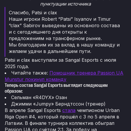
пунктуации источника
Спасибо, Patsi и clax
Наши игроки Robert “Patsi” Isyanov и Timur
“clax” Sabirov выведены из основного состава
и с сегодняшнего дня открыты к
предложениям на трансферном рынке.
Мы благодарим их за вклад в нашу команду и
желаем удачи в дальнейшем пути.
Patsi и clax выступали за Sangal Esports с июля
2025 года.
Читайте также:
Помощник тренера Passion UA
Munstur покинул команду
Теперь состав Sangal Esports выглядит следующим
образом:
Сельман «R4DYX» Озан
Джимми «Jumpy» Берндтссон (тренер)
В апреле Sangal Esports
стала
чемпионом Urban
Riga Open #4, который прошёл с 3 по 5 апреля в
Латвии. В финале турнира коллектив обыграл
Passion UA со счётом 2:1. За победу на