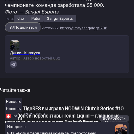
чемпионате команда заработала $5 000.
Фото — Sangal Esports.
Теги:
clax
Patsi
Sangal Esports
Поделиться
Источник:
https://t.me/sangalgg/1286
Даниил Коржуев
Автор · Автор новостей CS2
Читайте также
Новость
Nuclear TigeRES выиграла NODWIN Clutch Series #10
Новость
7 авг. 2026 г., 06:30
Спад donk и перспективы Team Liquid — главное из
Hot
Новости
Все новости
нового выпуска подкаста Snake & Banter
Сетка и расписание плей-офф WINLINE Star Series
Интервью
6 авг. 2026 г., 21:02
Season 3 по CS2
Blitz: «Если у тебя слабая команда, ты постоянно