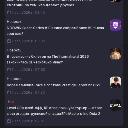
6 авг. 2026 г., 20:05
смотришь за тем, что делают другие»
7 авг. 2026 г., 08:45
Новость
NODWIN Clutch Series #10 в пике собрал более 50 тысяч
зрителей
7 авг. 2026 г., 08:02
Новость
Вторая волна билетов на The International 2026
закончилась за несколько минут
7 авг. 2026 г., 07:30
Новость
oopee заменил Folke в составе Prestige Esport по CS2
7 авг. 2026 г., 07:26
Hot
Level UP в плей-офф, RE Arise покинула турнир — итоги
шестого дня групповой стадии EPL Masters I по Dota 2
7 авг. 2026 г., 07:01