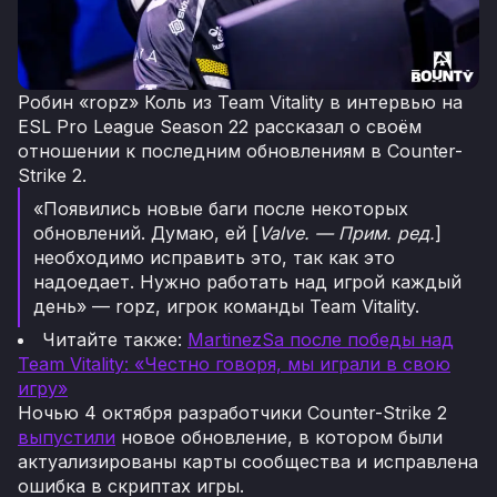
Робин «ropz» Коль из Team Vitality в интервью на
ESL Pro League Season 22 рассказал о своём
отношении к последним обновлениям в Counter-
Strike 2.
«Появились новые баги после некоторых
обновлений. Думаю, ей [
Valve. — Прим. ред.
]
необходимо исправить это, так как это
надоедает. Нужно работать над игрой каждый
день» — ropz, игрок команды Team Vitality.
Читайте также:
MartinezSa после победы над
Team Vitality: «Честно говоря, мы играли в свою
игру»
Ночью 4 октября разработчики Counter-Strike 2
выпустили
новое обновление, в котором были
актуализированы карты сообщества и исправлена
ошибка в скриптах игры.