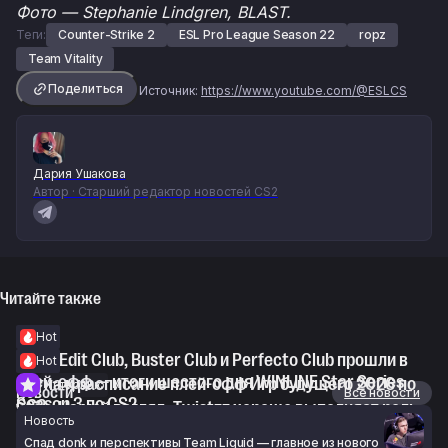
Фото — Stephanie Lindgren, BLAST.
Теги:
Counter-Strike 2
ESL Pro League Season 22
ropz
Team Vitality
Поделиться
Источник:
https://www.youtube.com/@ESLCS
Дария Ушакова
Автор · Старший редактор новостей CS2
Читайте также
Hot
WorldEdit Club, Buster Club и Perfecto Club прошли в
Hot
плей-офф — итоги шестого дня WINLINE Star Series
Сетка и расписание плей-офф Игр будущего 2026 по
Интервью
Новости
Все новости
Season 3 по CS2
CS2
voo: «На мой взгляд, Twistzz хорошо выполняет роль
Новость
6 авг. 2026 г., 18:13
6 авг. 2026 г., 18:00
IGL»
Спад donk и перспективы Team Liquid — главное из нового