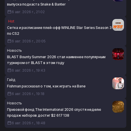
6 авг. 2026 г., 17:23
выпуска подкаста Snake & Banter
6 авг. 2026 г., 21:02
Hot
Сетка и расписание плей-офф WINLINE Star Series Season 3
по CS2
6 авг. 2026 г., 20:05
Новость
BLAST Bounty Summer 2026 стал наименее популярным
турниром от BLAST в этом году
6 авг. 2026 г., 19:43
Гайд
Fishman рассказал о том, как играть на Bane
6 авг. 2026 г., 19:18
Новость
Призовой фонд The International 2026 спустя неделю
продаж наборов достиг $2 617 138
6 авг. 2026 г., 18:48