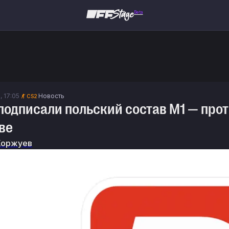
Beta
, 17:05
Новость
CS2
подписали польский состав M1 — про
ве
Коржуев