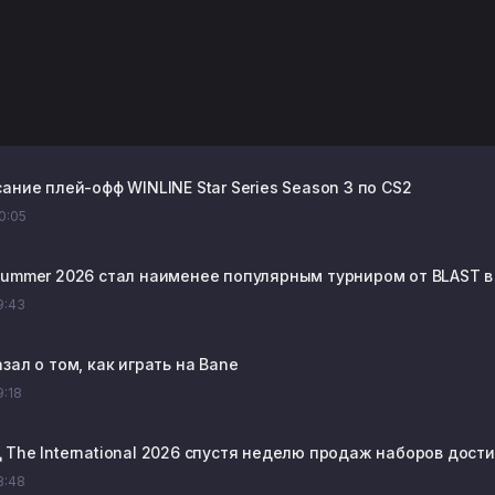
ание плей-офф WINLINE Star Series Season 3 по CS2
20:05
Summer 2026 стал наименее популярным турниром от BLAST в
19:43
зал о том, как играть на Bane
9:18
The International 2026 спустя неделю продаж наборов достиг
18:48