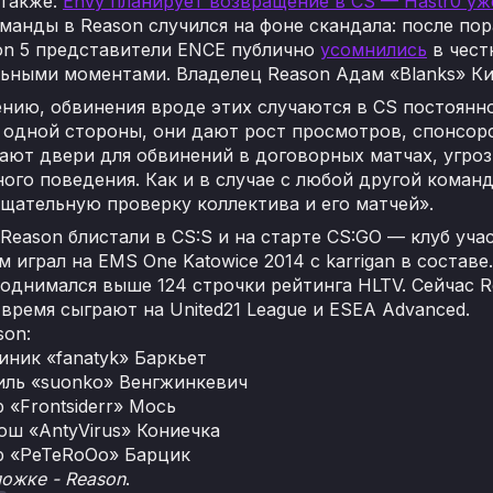
 также:
Envy планирует возвращение в CS — Hastr0 уж
манды в Reason случился на фоне скандала: после по
son 5 представители ENCE публично
усомнились
в чест
ьными моментами. Владелец Reason Адам «Blanks» Ки
нию, обвинения вроде этих случаются в CS постоянно
С одной стороны, они дают рост просмотров, спонсор
ют двери для обвинений в договорных матчах, угроз
ого поведения. Как и в случае с любой другой коман
щательную проверку коллектива и его матчей».
Reason блистали в CS:S и на старте CS:GO — клуб уч
ем играл на EMS One Katowice 2014 с karrigan в соста
поднимался выше 124 строчки рейтинга HLTV. Сейчас R
время сыграют на United21 League и ESEA Advanced.
son:
иник «fanatyk» Баркьет
иль «suonko» Венгжинкевич
р «Frontsiderr» Мось
ош «AntyVirus» Кониечка
р «PeTeRoOo» Барцик
ложке - Reason
.