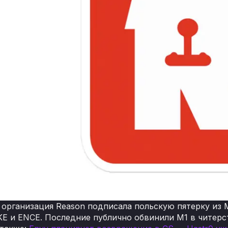
 организация Reason подписала польскую пятерку из 
 и ENCE. Последние публично обвинили M1 в читерс