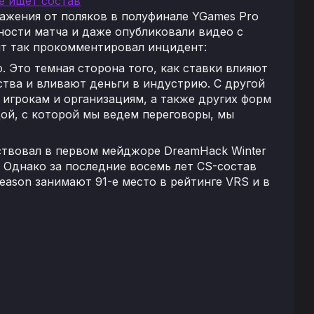
е ищет состав
ражения от поляков в полуфинале YGames Pro
ности матча и даже опубликовали видео с
т так прокомментировал инцидент:
. Это темная сторона того, как ставки влияют
ства и вливают деньги в индустрию. С другой
 игрокам и организациям, а также других форм
дой, с которой мы ведем переговоры, мы
аствовал в первом мейджоре DreamHack Winter
ве. Однако за последние восемь лет CS-состав
eason занимают 91-е место в рейтинге VRS и в