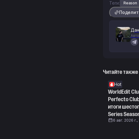
Теги:
Reason
Поделит
Дан
Авто
Читайте также
Hot
WorldEdit Clu
Perfecto Clu
итоги шестог
Series Seaso
6 авг. 2026 г.,