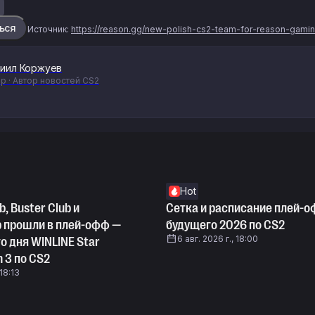
ься
Источник:
https://reason.gg/new-polish-cs2-team-for-reason-gamin
иил Коржуев
р · Автор новостей CS2
Hot
b, Buster Club и
Сетка и расписание плей-о
b прошли в плей-офф —
будущего 2026 по CS2
6 авг. 2026 г., 18:00
о дня WINLINE Star
n 3 по CS2
 18:13