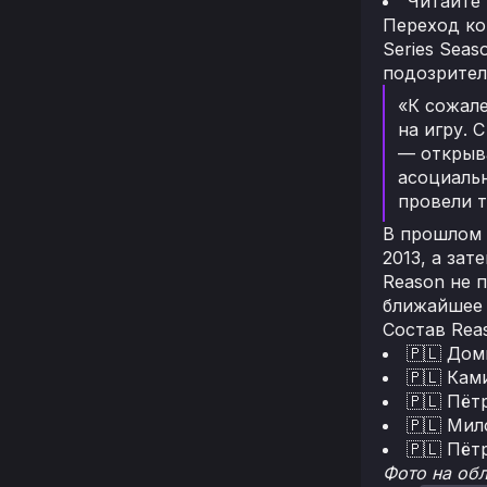
Читайте
Переход ко
Series Sea
подозрител
«К сожале
на игру. 
— открыва
асоциальн
провели т
В прошлом 
2013, а зат
Reason не 
ближайшее 
Состав Rea
🇵🇱 Дом
🇵🇱 Кам
🇵🇱 Пёт
🇵🇱 Мил
🇵🇱 Пёт
Фото на об