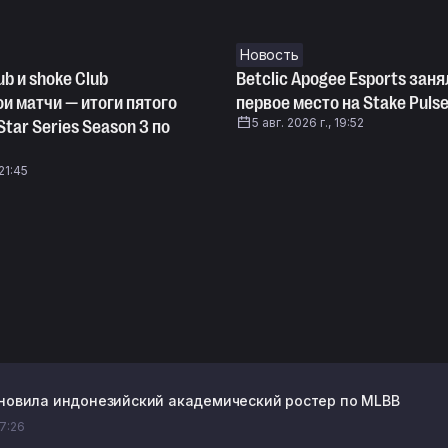
Новость
ub и shoke Club
Betclic Apogee Esports заня
и матчи — итоги пятого
первое место на Stake Pulse
5 авг. 2026 г., 19:52
Star Series Season 3 по
 21:45
бновила индонезийский академический ростер по MLBB
07:26