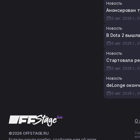
Новость
Анонсирован т
6 авг. 2026 г., 
Новость
В Dota 2 вышл
6 авг. 2026 г., 
Новость
Стартовала ре
6 авг. 2026 г., 
Новость
deLonge оконч
6 авг. 2026 г., 
Beta
О 
©2026 OFFSTAGE.RU
Са
мо
Если вы нашли ошибку, сообщите нам об этом: