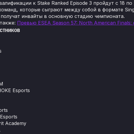
валификации к Stake Ranked Episode 3 пройдут с 18 по
 команд, которые сыграют между собой в формате Singl
 получат инвайты в основную стадию чемпионата.
 также:
Превью ESEA Season 57: North American Finals:
стников
s
M
OKE Esports
orts
Esports
rit Academy
A