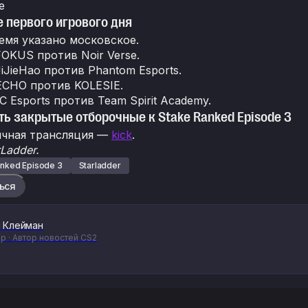
e
 первого игрового дня
ремя указано московское.
FOKUS против Noir Verse.
JiJieHao против Phantom Esports.
ECHO против KOLESIE.
IC Esports против Team Spirit Academy.
ть закрытые отборочные к Stake Ranked Episode 3
ычная трансляция —
kick
.
Ladder.
anked Episode 3
Starladder
ься
 Клейман
р · Автор новостей CS2