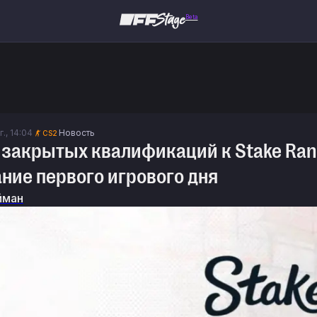
Beta
г., 14:04
Новость
CS2
закрытых квалификаций к Stake Ranke
ние первого игрового дня
йман