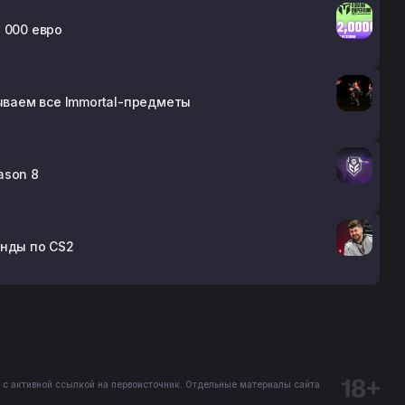
 000 евро
зываем все Immortal-предметы
ason 8
анды по CS2
 с активной ссылкой на первоисточник. Отдельные материалы сайта