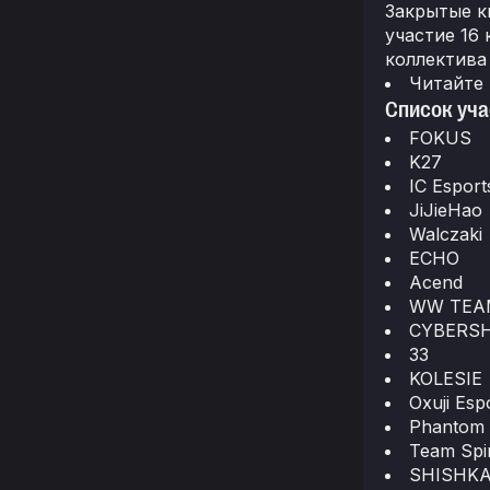
Закрытые к
участие 16
коллектива
Читайте
Список уча
FOKUS
K27
IC Esport
JiJieHao
Walczaki
ECHO
Acend
WW TEA
CYBERSH
33
KOLESIE
Oxuji Esp
Phantom 
Team Spi
SHISHK