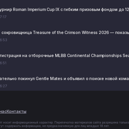
урнир Roman Imperium Cup IX с гибким призовым фондом до 12
07:17
а сокровищница Treasure of the Crimson Witness 2026 — пока
06:53
гистрация на отборочные MLBB Continental Championships Se
06:51
ательно покинул Gentle Mates и объявил о поиске новой ком
06:27
нас
Контакты
йт носит информационный характер. Перепечатка материалов сайта разрешена только
гут содержать информацию, не предназначенную для лиц младше 18 лет.