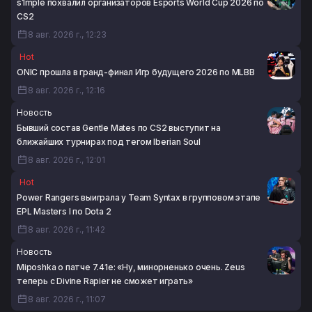
s1mple похвалил организаторов Esports World Cup 2026 по
CS2
CS2
8 авг. 2026 г., 07:22
8 авг. 2026 г., 12:23
Hot
ONIC прошла в гранд-финал Игр будущего 2026 по MLBB
8 авг. 2026 г., 12:16
Новость
Бывший состав Gentle Mates по CS2 выступит на
ближайших турнирах под тегом Iberian Soul
8 авг. 2026 г., 12:01
Hot
Power Rangers выиграла у Team Syntax в групповом этапе
EPL Masters I по Dota 2
8 авг. 2026 г., 11:42
Новость
Miposhka о патче 7.41e: «Ну, минорненько очень. Zeus
теперь с Divine Rapier не сможет играть»
8 авг. 2026 г., 11:07