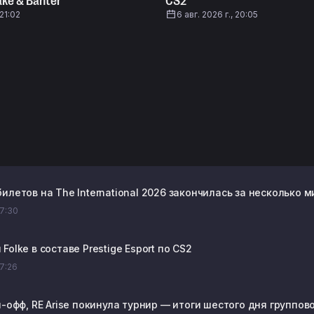
ke & Banter
CS2
 21:02
6 авг. 2026 г., 20:05
илетов на The International 2026 закончилась за несколько м
07:30
Folke в составе Prestige Esport по CS2
07:26
й-офф, RE Arise покинула турнир — итоги шестого дня группово