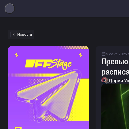
Новости
9 сент. 2025 г
Превью 
расписа
Дария У