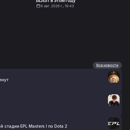
BLAST в этом году
6 авг. 2026 г., 19:43
Все новости
инут
й стадии EPL Masters I по Dota 2