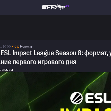
Beta
., 20:00
Новость
CS2
ESL Impact League Season 8: формат, 
ние первого игрового дня
шакова