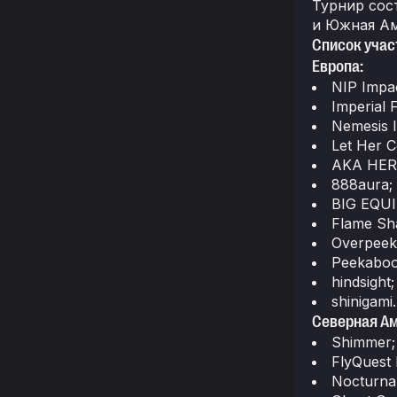
Турнир сос
и Южная Ам
Список учас
Европа:
NIP Impac
Imperial 
Nemesis 
Let Her C
AKA HER
888aura;
BIG EQUI
Flame Sh
Overpeek
Peekaboo
hindsight;
shinigami.
Северная Ам
Shimmer;
FlyQuest
Nocturnal