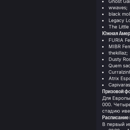
Ghost Ga
wwaves;
black mol
Legacy Lo
The Littl
Южная Амер
FURIA Fe
MIBR Fem
thekillaz;
Dusty Ro
Quem sao
Curralzin
Atrix Espo
Capivaras
Призовой фо
Для Европы
000. Четыр
стадию иве
Расписание 
В первый и