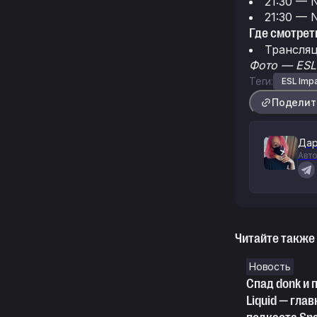
21:30 — 
21:30 — 
Где смотрет
Трансляц
Фото — ESL
Теги:
ESL Imp
Поделит
Дар
Авто
Читайте также
Новость
Спад donk и
Liquid — гла