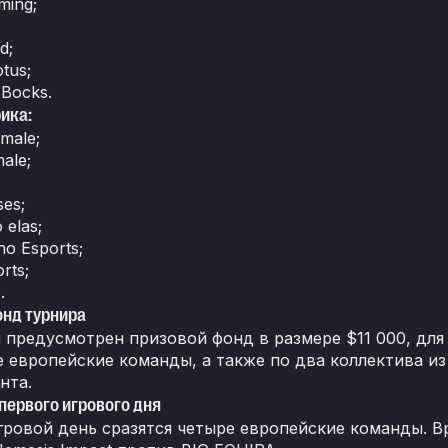
ming;
d;
tus;
e Bocks.
ика:
male;
ale;
ses;
 elas;
ho Esports;
rts;
.
нд турнира
 предусмотрен призовой фонд в размере $11 000, дл
е европейские команды, а также по два коллектива и
нта.
первого игрового дня
гровой день сразятся четыре европейские команды. В