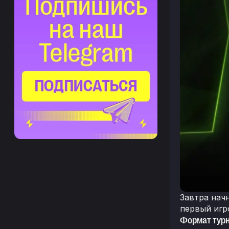
Завтра нач
первый игр
Формат тур