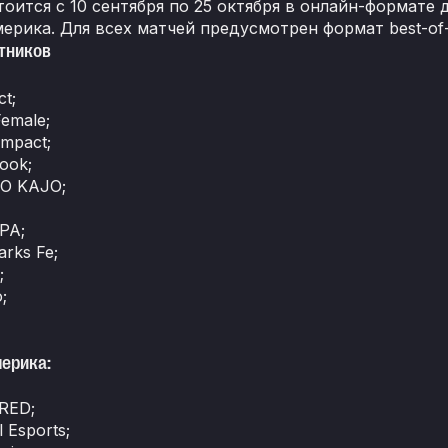
тоится с 10 сентября по 25 октября в онлайн-формате
ерика. Для всех матчей предусмотрен формат best-of-
тников
t;
Female;
Impact;
ook;
O KAJO;
PA;
arks Fe;
;
;
ерика:
 RED;
 Esports;