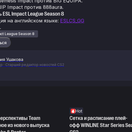
Nemesis Impact против BIG EQUIPA.
NIP Impact против 888aura.
ь ESL Impact League Season 8
ия на английском языке:
ESLCS_GG
.
act League Season 8
ься
ия Ушакова
р · Старший редактор новостей CS2
Hot
 перспективы Team
Сетка и расписание плей-
вное из нового выпуска
офф WINLINE Star Series Se