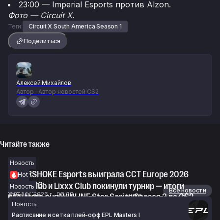
23:00 — Imperial Esports против Alzon.
Фото — Circuit X.
Теги:
Circuit X South America Season 1
Поделиться
Алексей Михайлов
Автор · Автор новостей CS2
Читайте также
Новость
CYBERSHOKE Esports выиграла CCT Europe 2026
Hot
Series #6
shoke Club и Lixxx Club покинули турнир — итоги
Новость
Новости
Все новости
9 авг. 2026 г., 06:38
восьмого дня WINLINE Star Series Season 3 по CS2
BET-M 33 сообщила о переводе KIRO в запасной
Новость
8 авг. 2026 г., 18:45
состав по CS2
Расписание и сетка плей-офф EPL Masters I
8 авг. 2026 г., 17:25