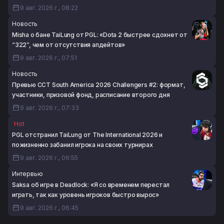
9 авг. 2026 г., 08:22
Новость
Misha о бане TaiLung от PGL: «Dota 2 быстрее сдохнет от
“322”, чем от отсутствия апдейтов»
9 авг. 2026 г., 07:51
Новость
Превью CCT South America 2026 Challengers #2: формат,
участники, призовой фонд, расписание второго дня
9 авг. 2026 г., 07:33
Hot
PGL отстранил TaiLung от The International 2026 и
пожизненно забанил игрока на своих турнирах
9 авг. 2026 г., 06:55
Интервью
Saksa об игре в Deadlock: «Я со временем перестал
играть, так как уровень игроков быстро вырос»
9 авг. 2026 г., 06:45