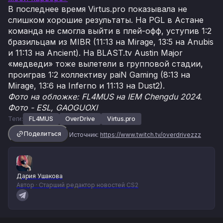
В последнее время Virtus.pro показывала не
слишком хорошие результаты. На PGL в Астане
команда не смогла выйти в плей-офф, уступив 1:2
бразильцам из MIBR (11:13 на Mirage, 13:5 на Anubis
и 11:13 на Ancient). На BLAST.tv Austin Major
«медведи» тоже вылетели в групповой стадии,
проиграв 1:2 коллективу paiN Gaming (8:13 на
Mirage, 13:6 на Inferno и 11:13 на Dust2).
Фото на обложке: FL4MUS на IEM Chengdu 2024.
Фото - ESL, GAOGUOXI
Теги:
FL4MUS
OverDrive
Virtus.pro
Поделиться
Источник:
https://www.twitch.tv/overdrivezzz
Дария Ушакова
Автор · Старший редактор новостей CS2