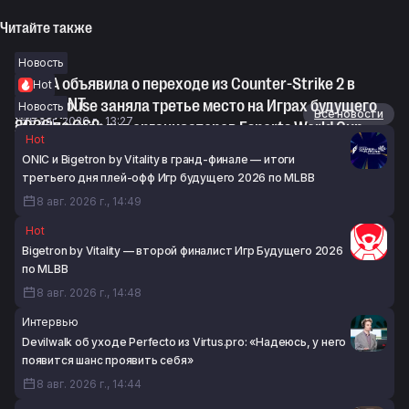
Читайте также
Новость
ASTRA объявила о переходе из Counter-Strike 2 в
Hot
VALORANT
Minsk House заняла третье место на Играх будущего
Новость
Новости
Все новости
8 авг. 2026 г., 13:27
2026 по CS2
s1mple похвалил организаторов Esports World Cup
Hot
8 авг. 2026 г., 13:06
2026 по CS2
ONIC и Bigetron by Vitality в гранд-финале — итоги
8 авг. 2026 г., 12:23
третьего дня плей-офф Игр будущего 2026 по MLBB
8 авг. 2026 г., 14:49
Hot
Bigetron by Vitality — второй финалист Игр Будущего 2026
по MLBB
8 авг. 2026 г., 14:48
Интервью
Devilwalk об уходе Perfecto из Virtus.pro: «Надеюсь, у него
появится шанс проявить себя»
8 авг. 2026 г., 14:44