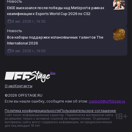
Новость
EliGE высказался после победы над Metizport в рамках
квалификации к Esports World Cup 2026 по CS2
8 авг. 2026 г., 14:30
Новость
Все наборы поддержки испаноязычных талантов The
International 2026
8 авг. 2026 г., 14:00
Beta
О нас
Контакты
©2026 OFFSTAGE.RU
Если вы нашли ошибку, сообщите нам об этом:
support@offstage.ru
Политика конфиденциальности
Пользовательское соглашение
Сайт носит информационный характер. Перепечатка материалов сайта
разрешена только с активной ссылкой на первоисточник. Отдельные
материалы сайта могут содержать информацию, не предназначенную
для лиц младше 18 лет.