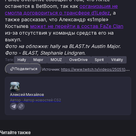
останется в BetBoom, так как
организация не
смогла договориться о трансфере d1Ledez
, а
также рассказал, что Александр «s1mple»
Костылев
может не перейти в состав FaZe Clan
из-за отсутствия у команды средств его на
выкуп.
Фото на обложке: hally на BLAST.tv Austin Major.
Фото - BLAST, Stephanie Lindgren.
Теги:
Hally
Major
MOUZ
OverDrive
Spirit
Vitality
Поделиться
Источник:
https://www.twitch.tv/videos/2505101578
Алексей Михайлов
Автор · Автор новостей CS2
Читайте также