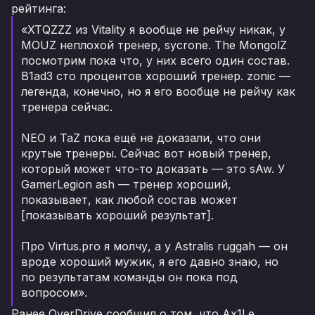
рейтинга:
«XTQZZZ из Vitality я вообще не рейчу никак, у
MOUZ неплохой тренер, sycrone. The MongolZ
посмотрим пока что, у них всего один состав.
B1ad3 сто процентов хороший тренер. zonic —
легенда, конечно, но я его вообще не рейчу как
тренера сейчас.
NEO и TaZ пока ещё не доказали, что они
крутые тренеры. Сейчас вот новый тренер,
который может что-то доказать — это sAw. У
GamerLegion ash — тренер хороший,
показывает, как любой состав может
[показывать хороший результат].
Про Virtus.pro я молчу, а у Astralis ruggah — он
вроде хороший мужик, я его давно знаю, но
по результатам команды он пока под
вопросом».
Ранее OverDrive сообщил о том, что Ax1Le