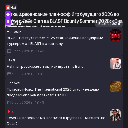
Hot
Сетка и расписание плей-офф Игр будущего 2026 по
Интервью
CS2
Thorin о FaZe Clan на BLAST Bounty Summer 2026: «Она
Интервью
Новости
Все новости
6 авг. 2026 г., 18:00
могла выиграть этот турнир»
m0NESY: «У меня всегда была мечта поиграть в
Новость
6 авг. 2026 г., 17:23
составе NAVI 2021-го года»
BLAST Bounty Summer 2026 стал наименее популярным
6 авг. 2026 г., 15:48
турниром от BLAST в этом году
6 авг. 2026 г., 19:43
Гайд
Fishman рассказал о том, как играть на Bane
6 авг. 2026 г., 19:18
Новость
Призовой фонд The International 2026 спустя неделю
продаж наборов достиг $2 617 138
6 авг. 2026 г., 18:48
Hot
Level UP победила No Hoodwink в группе EPL Masters I по
Dota 2