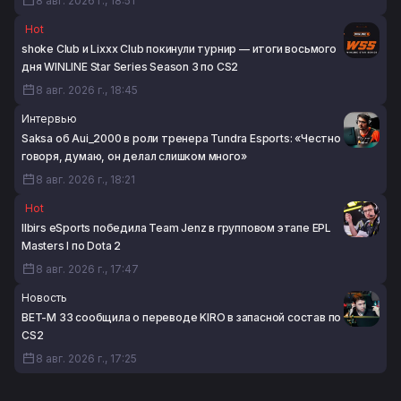
8 авг. 2026 г., 18:51
Hot
shoke Club и Lixxx Club покинули турнир — итоги восьмого
дня WINLINE Star Series Season 3 по CS2
8 авг. 2026 г., 18:45
Интервью
Saksa об Aui_2000 в роли тренера Tundra Esports: «Честно
говоря, думаю, он делал слишком много»
8 авг. 2026 г., 18:21
Hot
Ilbirs eSports победила Team Jenz в групповом этапе EPL
Masters I по Dota 2
8 авг. 2026 г., 17:47
Новость
BET-M 33 сообщила о переводе KIRO в запасной состав по
CS2
8 авг. 2026 г., 17:25