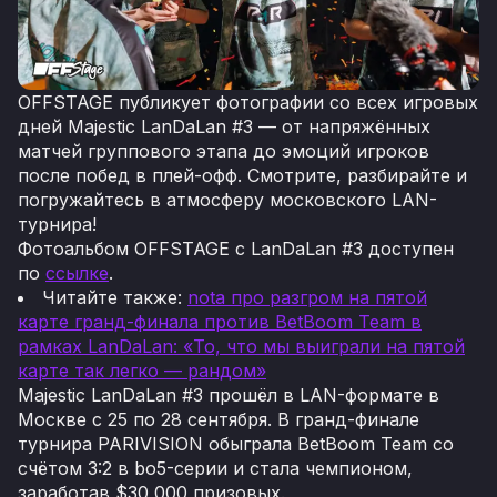
OFFSTAGE публикует фотографии со всех игровых
дней Majestic LanDaLan #3 — от напряжённых
матчей группового этапа до эмоций игроков
после побед в плей-офф. Смотрите, разбирайте и
погружайтесь в атмосферу московского LAN-
турнира!
Фотоальбом OFFSTAGE с LanDaLan #3 доступен
по
ссылке
.
Читайте также:
nota про разгром на пятой
карте гранд-финала против BetBoom Team в
рамках LanDaLan: «То, что мы выиграли на пятой
карте так легко — рандом»
Majestic LanDaLan #3 прошёл в LAN-формате в
Москве с 25 по 28 сентября. В гранд-финале
турнира PARIVISION обыграла BetBoom Team со
счётом 3:2 в bo5-серии и стала чемпионом,
заработав $30 000 призовых.