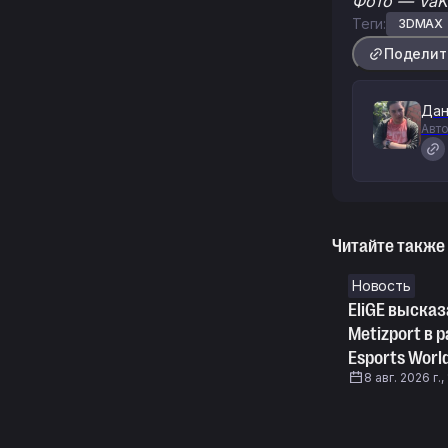
Фото — VaK
Теги:
3DMAX
Поделит
Дан
Авто
Читайте также
Новость
EliGE высказ
Metizport в 
Esports Worl
8 авг. 2026 г.,