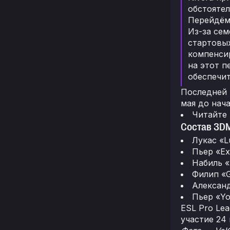
обстоятел
Перейдём 
Из-за сем
стартовых
компенсир
на этот п
обеспечи
Последней к
мая до нача
Читайте
Состав 3DM
Лукас «L
Пьер «Ex
Набиль «
Филип «G
Алексан
Пьер «Y
ESL Pro Lea
участие 24