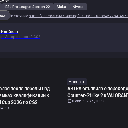
arM.
ESL Pro League Season 22
Maka
Nivera
ься
Источник:
https://x.com/3DMAXGaming/status/19708884572841496
 Клейман
р · Автор новостей CS2
Новость
ался после победы над
ASTRA объявила о переходе
рамках квалификации к
Counter-Strike 2 в VALORAN
8 авг. 2026 г., 13:27
d Cup 2026 по CS2
 14:30