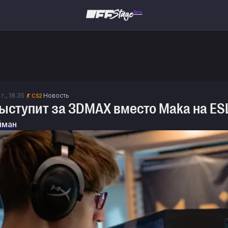
Beta
г., 18:35
Новость
CS2
выступит за 3DMAX вместо Maka на ESL
йман