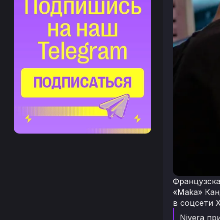
Французска
«Maka» Кан
в соцсети X
Nivera пр