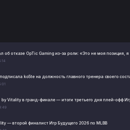
л об отказе OpTic Gaming из-за роли: «Это не моя позиция, я
5:14
t подписала ko5te на должность главного тренера своего сост
5:01
n by Vitality в гранд-финале — итоги третьего дня плей-офф 
14:49
tality — второй финалист Игр Будущего 2026 по MLBB