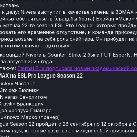
ьствам.
к делу: Nivera выступит в качестве замены в 3DMAX на
ейных обстоятельств (свадьбы брата) Брайан «Мака»
 матчах 22-го сезона ESL Pro League, которые пройду
овать его временное отсутствие, к команде присоед
ериод возьмёт на себя роль снайпера. Он прибудет на
ть оптимальную подготовку.
омандой Nivera в Counter-Strike 2 была FUT Esports,
ла августа 2025 года.
 также:
Eternal Fire подписала новый академический с
AX на ESL Pro League Season 22
ucky» Частанг
3rcice» Бюлинж
Nivera» Бенрлитом
raviti» Бранкович
дрэ «bodyy» Пианаро
ouKnow» Марко (тренер)
gue Season 22 пройдет с 28 сентября по 12 октября в
 команды, которые разыграют между собой призовой 