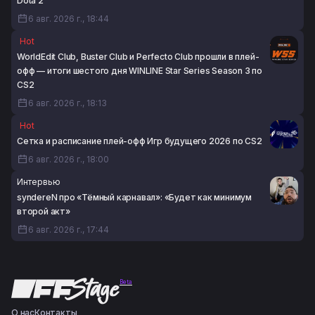
Dota 2
6 авг. 2026 г., 18:44
Hot
WorldEdit Club, Buster Club и Perfecto Club прошли в плей-
офф — итоги шестого дня WINLINE Star Series Season 3 по
CS2
6 авг. 2026 г., 18:13
Hot
Сетка и расписание плей-офф Игр будущего 2026 по CS2
6 авг. 2026 г., 18:00
Интервью
syndereN про «Тёмный карнавал»: «Будет как минимум
второй акт»
6 авг. 2026 г., 17:44
Beta
О нас
Контакты