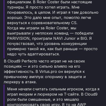
официалкам. В Roler Coster были настоящие
турниры. Я просто хотел играть. Мне
понравилось, в целом. И играл я там довольно
хорошо. Это дало мне опыт, помогло легче
вернуться к соревновательному CS.
Когда мы играли за Roler Coster, мы
выигрывали у неплохих команд — победили
PARIVISION, проиграли NAVI Junior и BIG. Я
почувствовал, что уровень конкуренции
примерно такой же, как был раньше — просто
надо чуть адаптироваться.
В Cloud9 Perfecto часто играл не на своих
позициях — и это сильно влияло на его
эффективность. В Virtus.pro он вернулся к
привычному амплуа: опорнику в защите и
люркеру в атаке.
Меня начали считать сильным игроком, когда я
играл якорем и люркером на T-сайте. В Cloud9
роли были смешанные, и это мешало
контролировать свою игру. Я то на AWP