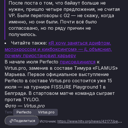
После поста о том, что байаут больше не
нужен, пришло четыре предложения, не считая
VP. Были переговоры с G2 — не скажу, когда
именно, но они были. Почти всё было
согласовано, но по ряду причин не
получилось.
Читайте также:
«Я хочу заняться дрифтом,
мотокроссом и кикбоксингом» — jL объяснил,
почему приостановил карьеру
В начале июля Perfecto
присоединился
к
Virtus.pro, заменив в составе Тимура «FLAMUS»
Марьева. Первое официальное выступление
Perfecto в составе Virtus.pro состоится уже 15
июля — на турнире FISSURE Playground 1 в
Белграде. В стартовом матче команда сыграет
против TYLOO.
Фото — Virtus.pro
Теги:
Perfecto
Virtus.pro
Поделиться
Источник:
https://www.hltv.org/news/42177/perfecto-many-think-that-no-one-comes-back-after-a-year-i-figured-that-this-is-all-nonsense