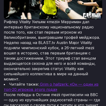
Рифлер Vitality Уильям «mezii» Мерриман дал
интервью британскому национальному радио
после того, как стал первым игроком из
Великобритании, выигравшим трофей мейджора.
Неделю назад на BLAST.tv Austin Major Vitality
подняли чемпионский кубок, а 26-летний mezii
вошел в историю, став первым британцем с
таким достижением. Этот триумф стал венцом
выдающегося сезона для него и всей команды,
окончательно закрепив статус Vitality как
сильнейшего коллектива в мире на данный
момент.
Читайте также:
Grim о hallzerk: «Он — один из
топ-20 игроков этого года»
После победы в Остине mezii пригласили на BBC
— одну из крупнейших радиосетей страны — где
он рассказал о своем пути к титулу и что значит