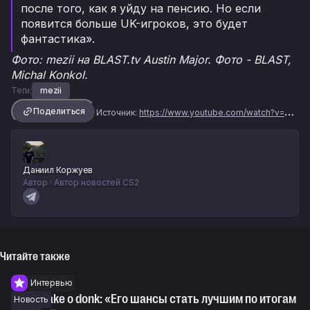
после того, как я уйду на пенсию. Но если
появится больше UK-игроков, это будет
фантастика».
Фото: mezii на BLAST.tv Austin Major. Фото - BLAST,
Michal Konkol.
Теги:
mezii
Поделиться
Источник:
https://www.youtube.com/watch?v=Umb_isH7eT8
Даниил Коржуев
Автор · Автор новостей CS2
Читайте также
Интервью
Mauisnake о donk: «Его шансы стать лучшим по итогам
Новость