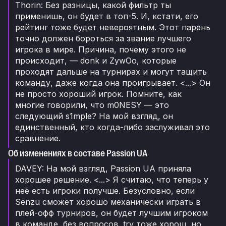
Thorin: Без разницы, какой фильтр ты
применишь, он будет в топ-5. И, кстати, его
рейтинг тоже будет невероятным. Этот парень
точно должен бороться за звание лучшего
игрока в мире. Причина, почему этого не
происходит, — donk и ZywOo, которые
проходят дальше на турнирах и могут тащить
команду, даже когда она проигрывает. <...> Он
не просто хороший игрок. Помните, как
многие говорили, что m0NESY — это
следующий s1mple? На мой взгляд, он
единственный, кто когда-либо заслуживал это
сравнение.
Об изменениях в составе Passion UA
DAVEY: На мой взгляд, Passion UA приняла
хорошее решение. <...> Я считаю, что теперь у
неё есть игроки получше. Безусловно, если
Senzu сможет хорошо механически играть в
плей-офф турниров, он будет лучшим игроком
в команде, без вопросов. try тоже хорош, но