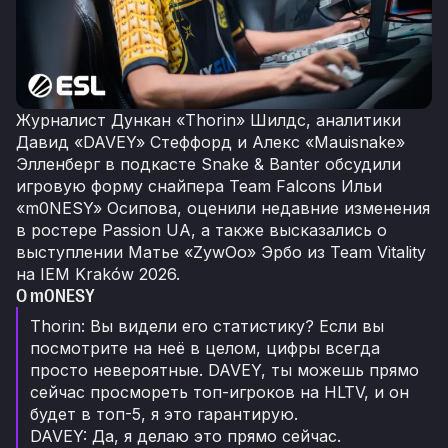
Журналист Дункан «Thorin» Шилдс, аналитики
Давид «DAVEY» Стеффорд и Алекс «Mauisnake»
Элленберг в подкасте Snake & Banter обсудили
игровую форму снайпера Team Falcons Ильи
«m0NESY» Осипова, оценили недавние изменения
в ростере Passion UA, а также высказались о
выступлении Матье «ZywOo» Эрбо из Team Vitality
на IEM Kraków 2026.
О m0NESY
Thorin: Вы видели его статистику? Если вы
посмотрите на неё в целом, цифры всегда
просто невероятные. DAVEY, ты можешь прямо
сейчас просмореть топ-игроков на HLTV, и он
будет в топ-5, я это гарантирую.
DAVEY: Да, я делаю это прямо сейчас.