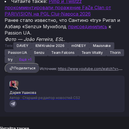
Читайте также:
Pimp и Twistzz
прокомментировали поражение FaZe Clan от
PARIVISION на PGL Cluj-Napoca 2026
Ранее стало известно, что Сантино «try» Ригал и
Азбаяр «Senzu» Мунхболд
присоединились
к
Passion UA.
Фото — João Ferreira, ESL.
Теги:
DAVEY
IEM Kraków 2026
m0NESY
Mauisnake
Passion UA
Senzu
Team Falcons
Team Vitality
Thorin
try
Ещё +1
Поделиться
Источник:
https://www.youtube.com/watch?v=OB5_A4NioTw
Дария Ушакова
Автор · Старший редактор новостей CS2
Читайте также