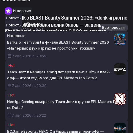
Интервью
Devilwalk о BLAST Bounty Summer 2026: «donk играл не
Новость
так, как обычно»
В CS2 прошла новая волна банов — за день
Новость
Новости
Все новости
7 авг. 2026 г., 18:23
блокировки получили более 9 000 аккаунтов
Анонсирован женский турнир Fragster Challenger
Интервью
7 авг. 2026 г., 16:52
Female Masters #1 по CS2
BanKs о Team Spirit в финале BLAST Bounty Summer 2026:
7 авг. 2026 г., 16:26
«На первых двух картах её просто уничтожили»
7 авг. 2026 г., 20:59
Hot
Team Jenz и Nemiga Gaming потеряли шанс выйти в плей-
офф — итоги седьмого дня EPL Masters I по Dota 2
7 авг. 2026 г., 20:30
Hot
Nemiga Gaming выиграла у Team Jenz в группе EPL Masters I
по Dota 2
7 авг. 2026 г., 20:22
Hot
BC.Game Esports, HEROIC и Fnatic вышли в плей-офф —