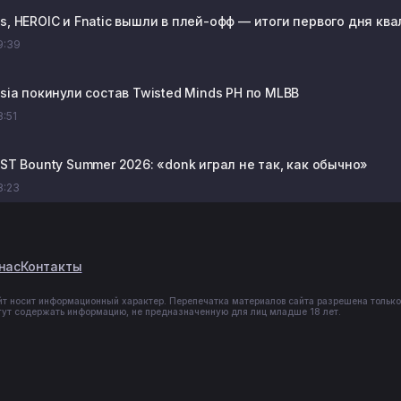
s, HEROIC и Fnatic вышли в плей-офф — итоги первого дня ква
19:39
osia покинули состав Twisted Minds PH по MLBB
8:51
AST Bounty Summer 2026: «donk играл не так, как обычно»
18:23
нас
Контакты
йт носит информационный характер. Перепечатка материалов сайта разрешена только
гут содержать информацию, не предназначенную для лиц младше 18 лет.