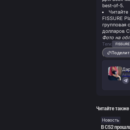
best-of-5.
Читайте
FISSURE Pla
групповая 
долларов 
Фото на об
Теги:
FISSURE
Поделит
Дар
Авто
Читайте также
Новость
В CS2 прошла