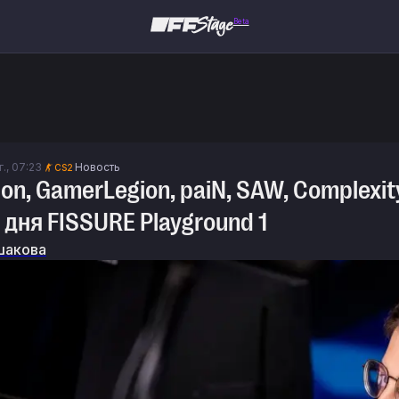
Beta
г., 07:23
Новость
CS2
sion, GamerLegion, paiN, SAW, Complex
 дня FISSURE Playground 1
шакова