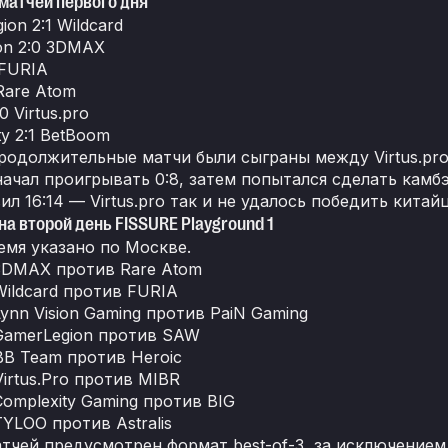
матчей первого дня
on 2:1 Wildcard
ion 2:0 3DMAX
 FURIA
 Rare Atom
 Virtus.pro
ty 2:1 BetBoom
родолжительные матчи были сыграны между Virtus.pro 
ачал проигрывать 0:8, затем попытался сделать камбэ
ил 16:14 — Virtus.pro так и не удалось победить китай
на второй день FISSURE Playground 1
емя указано по Москве.
3DMAX против Rare Atom
Wildcard против FURIA
Lynn Vision Gaming против PaiN Gaming
GamerLegion против SAW
BB Team против Heroic
Virtus.Pro против MIBR
Complexity Gaming против BIG
TYLOO против Astralis
атчей предусмотрен формат best-of-3, за исключением