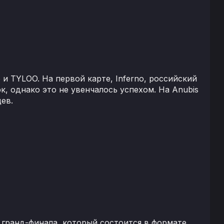
и TYLOO. На первой карте, Inferno, российский
к, однако это не увенчалось успехом. На Anubis
цев.
 гранд-финала, который состоится в формате