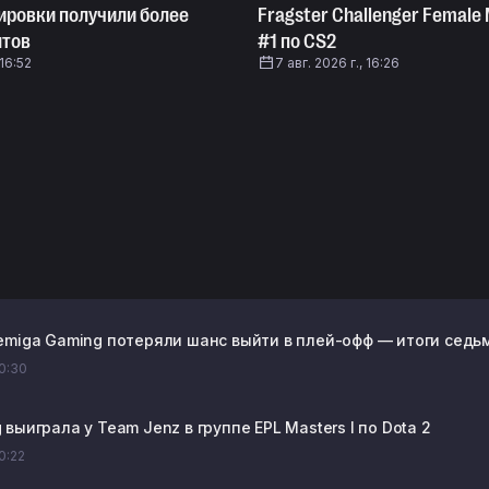
ировки получили более
Fragster Challenger Female
нтов
#1 по CS2
 16:52
7 авг. 2026 г., 16:26
emiga Gaming потеряли шанс выйти в плей-офф — итоги седьмог
20:30
выиграла у Team Jenz в группе EPL Masters I по Dota 2
20:22