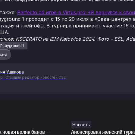
 также:
Perfecto об игре в Virtus.pro: «Я вернулся к св
yground 1 проходит с 15 по 20 июля в «Сава-центре» 
стадия и плей-офф. В турнире принимают участие 16 к
США.
ложке: KSCERATO на IEM Katowice 2024. Фото - ESL, A
 PLayground 1
ься
ия Ушакова
р · Старший редактор новостей CS2
Новость
 новая волна банов —
Анонсирован женский турн