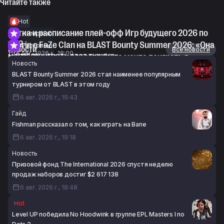
Читайте также
Hot
Сетка и расписание плей-офф Игр будущего 2026 по
Интервью
CS2
Thorin о FaZe Clan на BLAST Bounty Summer 2026: «Она
Интервью
Новости
Все новости
6 авг. 2026 г., 18:00
могла выиграть этот турнир»
m0NESY: «У меня всегда была мечта поиграть в
Новость
6 авг. 2026 г., 17:23
составе NAVI 2021-го года»
BLAST Bounty Summer 2026 стал наименее популярным
6 авг. 2026 г., 15:48
турниром от BLAST в этом году
6 авг. 2026 г., 19:43
Гайд
Fishman рассказал о том, как играть на Bane
6 авг. 2026 г., 19:18
Новость
Призовой фонд The International 2026 спустя неделю
продаж наборов достиг $2 617 138
6 авг. 2026 г., 18:48
Hot
Level UP победила No Hoodwink в группе EPL Masters I по