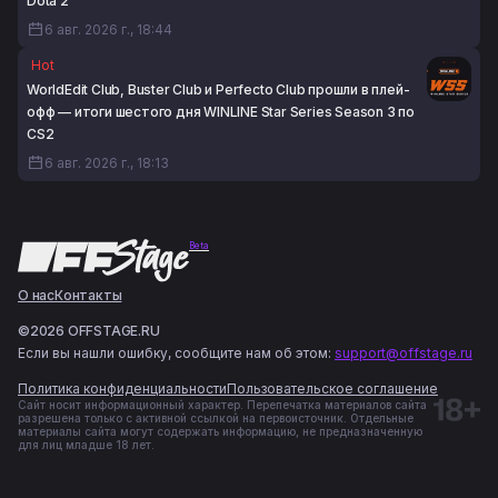
Dota 2
6 авг. 2026 г., 18:44
Hot
WorldEdit Club, Buster Club и Perfecto Club прошли в плей-
офф — итоги шестого дня WINLINE Star Series Season 3 по
CS2
6 авг. 2026 г., 18:13
Beta
О нас
Контакты
©2026 OFFSTAGE.RU
Если вы нашли ошибку, сообщите нам об этом:
support@offstage.ru
Политика конфиденциальности
Пользовательское соглашение
Сайт носит информационный характер. Перепечатка материалов сайта
разрешена только с активной ссылкой на первоисточник. Отдельные
материалы сайта могут содержать информацию, не предназначенную
для лиц младше 18 лет.