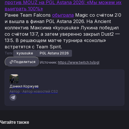
против MOUZ на PGL Astana 2026: «Мы можем их
выиграть 100%»
Ранее Team Falcons
обыграла
Magic со счётом 2:0
и вышла в финал PGL Astana 2026. На Ancient
коллектив Максима «kyousuke» Лукина победил
со счётом 13:7, а затем уверенно закрыл Dust2 —
13:5. В решающем матче турнира «соколы»
встретятся с Team Spirit.
Теги:
kyousuke
PGL Astana 2026
Поделиться
Источник:
https://www.twitch.tv/pgl
Даниил Коржуев
Автор · Автор новостей CS2
Читайте также