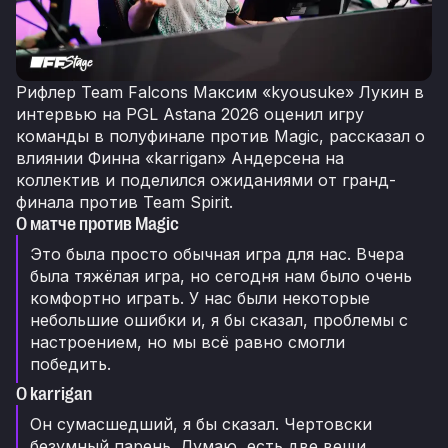
Рифлер Team Falcons Максим «kyousuke» Лукин в
интервью на PGL Astana 2026 оценил игру
команды в полуфинале против Magic, рассказал о
влиянии Финна «karrigan» Андерсена на
коллектив и поделился ожиданиями от гранд-
финала против Team Spirit.
О матче против Magic
Это была просто обычная игра для нас. Вчера
была тяжёлая игра, но сегодня нам было очень
комфортно играть. У нас были некоторые
небольшие ошибки и, я бы сказал, проблемы с
настроением, но мы всё равно смогли
победить.
О karrigan
Он сумасшедший, я бы сказал. Чертовски
безумный парень. Думаю, есть две вещи,