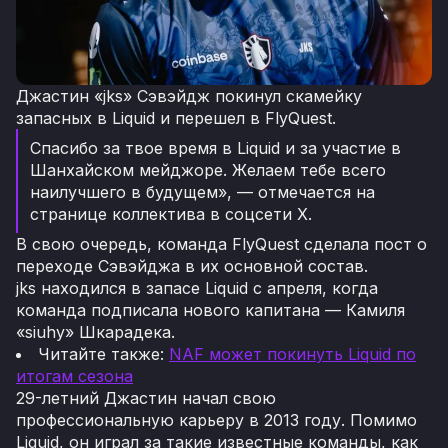
Джастин «jks» Сэвэйдж покинул скамейку
запасных в Liquid и перешел в FlyQuest.
Спасибо за твое время в Liquid и за участие в
Шанхайском мейджоре. Желаем тебе всего
наилучшего в будущем», — отмечается на
странице коллектива в соцсети Х.
В свою очередь, команда FlyQuest сделала пост о
переходе Сэвэйджа в их основной состав.
jks находился в запасе Liquid с апреля, когда
команда подписала нового капитана — Камиля
«⁠siuhy⁠» Шкарадека.
Читайте также:
NAF может покинуть Liquid по
итогам сезона
29-летний Джастин начал свою
профессиональную карьеру в 2013 году. Помимо
Liquid, он играл за такие известные команды, как