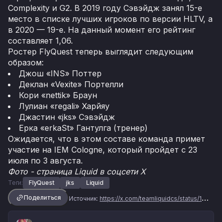
Complexity и G2. В 2019 году Сэвэйдж занял 15-е
место в списке лучших игроков по версии HLTV, а
в 2020 — 19-е. На данный момент его рейтинг
составляет 1,06.
Ростер FlyQuest теперь выглядит следующим
образом:
Джош «INS» Поттер
Деклан «Vexite» Портелли
Кори «nettik» Браун
Лулиан «regali» Харйяу
Джастин «jks» Сэвэйдж
Ерка «erkaSt» Гантулга (тренер)
Ожидается, что в этом составе команда примет
участие на IEM Cologne, который пройдет с 23
июля по 3 августа.
Фото - страница Liquid в соцсети Х
Теги:
FlyQuest
jks
Liquid
Поделиться
Источник:
https://x.com/teamliquidcs/status/1942886458316005622