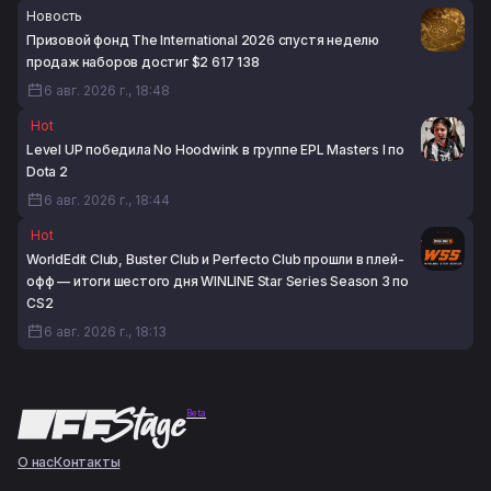
Новость
Призовой фонд The International 2026 спустя неделю
продаж наборов достиг $2 617 138
6 авг. 2026 г., 18:48
Hot
Level UP победила No Hoodwink в группе EPL Masters I по
Dota 2
6 авг. 2026 г., 18:44
Hot
WorldEdit Club, Buster Club и Perfecto Club прошли в плей-
офф — итоги шестого дня WINLINE Star Series Season 3 по
CS2
6 авг. 2026 г., 18:13
Beta
О нас
Контакты