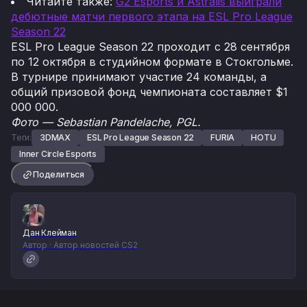
Читайте также:
G2 Esports и Astralis выиграли
дебютные матчи первого этапа на ESL Pro League
Season 22
ESL Pro League Season 22 проходит с 28 сентября
по 12 октября в студийном формате в Стокгольме.
В турнире принимают участие 24 команды, а
общий призовой фонд чемпионата составляет $1
000 000.
Фото — Sebastian Pandelache, PGL.
Теги:
3DMAX
ESL Pro League Season 22
FURIA
HOTU
Inner Circle Esports
Поделиться
Дан Клейман
Автор · Автор новостей CS2