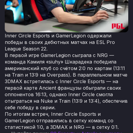
Inner Circle Esports и GamerLegion одержали
победы в своих дебютных матчах на ESL Pro
League Season 22.
В первой игре GamerLegion сыграла с NRG —
команда Камиля «siuhy» Шкарадека победила
американский клуб со счётом 2:0 по картам (13:11
на Train и 13:9 на Overpass). В параллельном матче
3DMAX встретилась с Inner Circle Esports — на
первой карте Ancient французы обыграли своих
оппонентов 16:13, однако Inner Circle смогла
отыграться на Nuke и Train (13:9 и 13:4), обеспечив
себе победу в серии.
По итогам встреч, Inner Circle Esports и
GamerLegion отправились в сетку команд со
статистикой 1:0, а 3DMAX и NRG — в сетку 0:1.