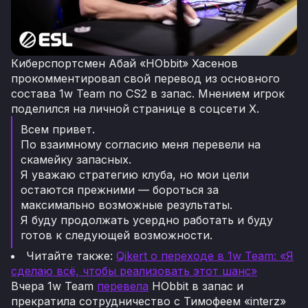
Киберспортсмен Абай «HObbit» Хасенов
прокомментировал свой перевод из основного
состава 1w Team по CS2 в запас. Мнением игрок
поделился на личной странице в соцсети X.
Всем привет.
По взаимному согласию меня перевели на
скамейку запасных.
Я уважаю стратегию клуба, но мои цели
остаются прежними — бороться за
максимально возможные результаты.
Я буду продолжать усердно работать и буду
готов к следующей возможности.
Читайте также:
Qikert о переходе в 1w Team: «Я
сделаю всё, чтобы реализовать этот шанс»
Вчера 1w Team
перевела
HObbit в запас и
прекратила сотрудничество с Тимофеем «interz»