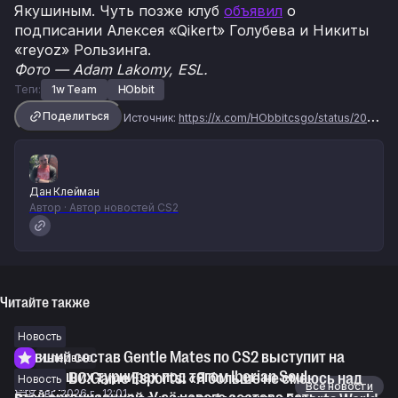
Якушиным. Чуть позже клуб
объявил
о
подписании Алексея «Qikert» Голубева и Никиты
«reyoz» Рользинга.
Фото — Adam Lakomy, ESL.
Теги:
1w Team
HObbit
Поделиться
Источник:
https://x.com/HObbitcsgo/status/2024116310817300658
Дан Клейман
Автор · Автор новостей CS2
Читайте также
Новость
Бывший состав Gentle Mates по CS2 выступит на
Интервью
ближайших турнирах под тегом Iberian Soul
BanKs о BC.Game Esports: «Я больше не смеюсь над
Новость
Новости
Все новости
8 авг. 2026 г., 12:01