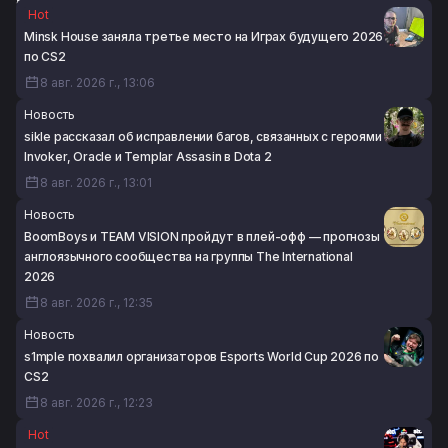
этой организацией. У её нового состава есть
В первый игровой день квалификации к Esports World
Hot
потенциал»
Cup 2026 сразу 11 карт завершились со счётом 13:0
Minsk House заняла третье место на Играх будущего 2026
8 авг. 2026 г., 09:51
8 авг. 2026 г., 08:41
по CS2
8 авг. 2026 г., 13:06
Новость
sikle рассказал об исправлении багов, связанных c героями
Invoker, Oracle и Templar Assasin в Dota 2
8 авг. 2026 г., 13:01
Новость
BoomBoys и TEAM VISION пройдут в плей-офф — прогнозы
англоязычного сообщества на группы The International
2026
8 авг. 2026 г., 12:35
Новость
s1mple похвалил организаторов Esports World Cup 2026 по
CS2
8 авг. 2026 г., 12:23
Hot