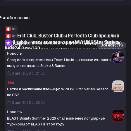
Читайте также
Hot
WorldEdit Club, Buster Club и Perfecto Club прошли в
Hot
плей-офф — итоги шестого дня WINLINE Star Series
Сетка и расписание плей-офф Игр будущего 2026 по
Интервью
Новости
Все новости
Season 3 по CS2
CS2
voo: «На мой взгляд, Twistzz хорошо выполняет роль
Новость
6 авг. 2026 г., 18:13
6 авг. 2026 г., 18:00
IGL»
Спад donk и перспективы Team Liquid — главное из нового
6 авг. 2026 г., 17:23
выпуска подкаста Snake & Banter
6 авг. 2026 г., 21:02
Hot
Сетка и расписание плей-офф WINLINE Star Series Season 3
по CS2
6 авг. 2026 г., 20:05
Новость
BLAST Bounty Summer 2026 стал наименее популярным
турниром от BLAST в этом году