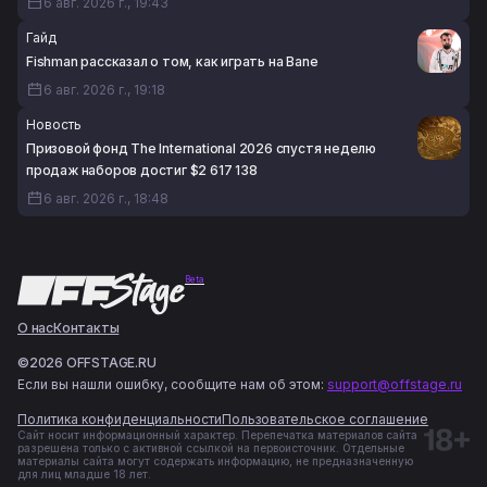
6 авг. 2026 г., 19:43
Гайд
Fishman рассказал о том, как играть на Bane
6 авг. 2026 г., 19:18
Новость
Призовой фонд The International 2026 спустя неделю
продаж наборов достиг $2 617 138
6 авг. 2026 г., 18:48
Beta
О нас
Контакты
©2026 OFFSTAGE.RU
Если вы нашли ошибку, сообщите нам об этом:
support@offstage.ru
Политика конфиденциальности
Пользовательское соглашение
Сайт носит информационный характер. Перепечатка материалов сайта
разрешена только с активной ссылкой на первоисточник. Отдельные
материалы сайта могут содержать информацию, не предназначенную
для лиц младше 18 лет.