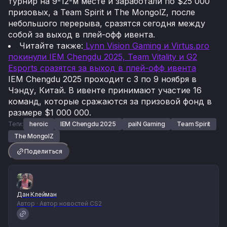
турнир на 9-12-м месте и заработали по $25 000
призовых, а Team Spirit и The MongolZ, после
небольшого перерыва, сразятся сегодня между
собой за выход в плей-офф ивента.
Читайте также:
Lynn Vision Gaming и Virtus.pro
покинули IEM Chengdu 2025, Team Vitality и G2
Esports сразятся за выход в плей-офф ивента
IEM Chengdu 2025 проходит с 3 по 9 ноября в
Чэнду, Китай. В ивенте принимают участие 16
команд, которые сражаются за призовой фонд в
размере $1 000 000.
Теги:
heroic
IEM Chengdu 2025
paiN Gaming
Team Spirit
The MongolZ
Поделиться
Дан Клейман
Автор · Автор новостей CS2