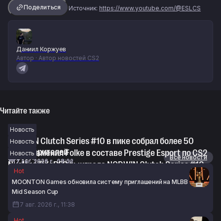
Поделиться
Источник:
https://www.youtube.com/@ESLCS
Даниил Коржуев
Автор · Автор новостей CS2
Читайте также
Новость
NODWIN Clutch Series #10 в пике собрал более 50
Новость
тысяч зрителей
oopee заменил Folke в составе Prestige Esport по CS2
Новость
Новости
Все новости
7 авг. 2026 г., 08:02
7 авг. 2026 г., 07:26
Nuclear TigeRES выиграла NODWIN Clutch Series #10
Hot
7 авг. 2026 г., 06:30
MOONTON Games обновила систему приглашений на MLBB
Mid Season Cup
7 авг. 2026 г., 11:38
Hot