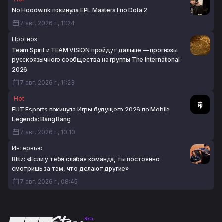
No Hoodwink покинула EPL Masters I по Dota 2
7 авг. 2026 г., 11:24
Прогноз
Team Spirit и TEAM VISION пройдут дальше — прогнозы
русскоязычного сообщества на группы The International
2026
7 авг. 2026 г., 11:23
Hot
FUT Esports покинула Игры будущего 2026 по Mobile
Legends: Bang Bang
7 авг. 2026 г., 10:10
Интервью
Blitz: «Если у тебя слабая команда, ты постоянно
смотришь за тем, что делают другие»
7 авг. 2026 г., 08:45
Beta