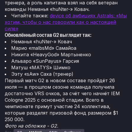
тренера, а роль капитана взял на себя ветеран
команды Неманья «huNter-» Ковач.
Читайте также:
device об амбициях Astralis: «Мы
хотим, чтобы о нас говорили как о настоящей
силе»
Обновлённый состав G2 выглядит так:
Неманья «huNter-» Ковач
Марио «malbsMd» Самайоа
Никита «HeavyGod» Мартыненко
Альваро «SunPayus» Гарсия
Матуш «MATYS» Шимко
Ээту «sAw» Саха (тренер)
Первый матч G2 в новом составе пройдёт 26
июля — в прошлом сезоне команда получила
достаточно VRS очков, за счёт чего начнёт IEM
Cologne 2025 с основной стадии. Всего в
чемпионате примут участие 24 коллектива,
которые разделят призовой фонд размером $1
250 000.
Фото на обложке - G2.