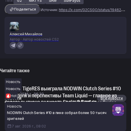
Теги:
G2
MATYS
SAW
SunPayus
Поделиться
Источник:
https://x.com/G2CSGO/status/1946208491397321060
Алексей Михайлов
Автор · Автор новостей CS2
Читайте также
Новость
Nuclear TigeRES выиграла NODWIN Clutch Series #10
Новость
7 авг. 2026 г., 06:30
Спад donk и перспективы Team Liquid — главное из
Hot
Новости
Все новости
нового выпуска подкаста Snake & Banter
Сетка и расписание плей-офф WINLINE Star Series
Новость
6 авг. 2026 г., 21:02
Season 3 по CS2
NODWIN Clutch Series #10 в пике собрал более 50 тысяч
6 авг. 2026 г., 20:05
зрителей
7 авг. 2026 г., 08:02