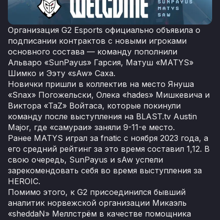
Организация G2 Esports официально объявила о
подписании контрактов с новыми игроками
основного состава — команду пополнили
Альваро «SunPayus» Гарсия, Матуш «MATYS»
Шимко и Ээту «sAw» Саха.
Новички пришли в коллектив на место Януша
«Snax» Погожельски, Олека «hades» Мишкевича и
Виктора «TaZ» Войтаса, которые покинули
команду после выступления на BLAST.tv Austin
Major, где «самураи» заняли 9-11-е место.
Ранее MATYS играл за fnatic с ноября 2023 года, а
его средний рейтинг за это время составил 1,12. В
свою очередь, SunPayus и sAw успели
зарекомендовать себя во время выступления за
HEROIC.
Помимо этого, к G2 присоединился бывший
аналитик норвежской организации Микаэль
«sheddaN» Меллстрём в качестве помощника