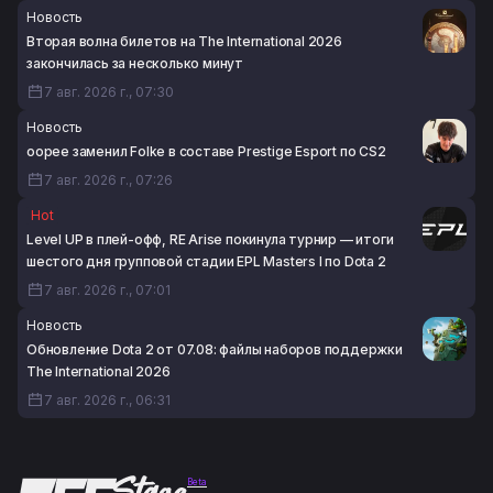
Новость
Вторая волна билетов на The International 2026
закончилась за несколько минут
7 авг. 2026 г., 07:30
Новость
oopee заменил Folke в составе Prestige Esport по CS2
7 авг. 2026 г., 07:26
Hot
Level UP в плей-офф, RE Arise покинула турнир — итоги
шестого дня групповой стадии EPL Masters I по Dota 2
7 авг. 2026 г., 07:01
Новость
Обновление Dota 2 от 07.08: файлы наборов поддержки
The International 2026
7 авг. 2026 г., 06:31
Beta