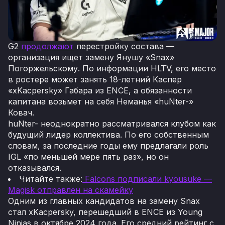
G2
продолжают
перестройку состава —
организация ищет замену Янушу «Snax»
Погоржельскому. По информации HLTV, его место
в ростере может занять 18-летний Каспер
«xKacpersky» Габара из ENCE, а обязанности
капитана возьмет на себя Неманья «huNter-»
Ковач.
huNter- неоднократно рассматривался клубом как
будущий лидер коллектива. По его собственным
словам, за последние годы ему предлагали роль
IGL «по меньшей мере пять раз», но он
отказывался.
Читайте также:
Falcons подписали kyousuke —
Magisk отправлен на скамейку
Одним из главных кандидатов на замену Snax
стал xKacpersky, перешедший в ENCE из Young
Ninjas в октябре 2024 года. Его средний рейтинг с