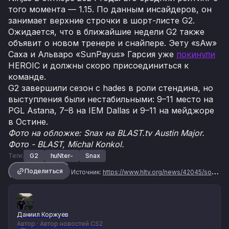
того момента — 1.15. По данным инсайдеров, он
занимает верхние строчки в шорт-листе G2.
Ожидается, что в ближайшие недели G2 также
объявит о новом тренере и снайпере. Эету «sAw»
Саха и Альваро «SunPayus» Гарсия уже
покинули
HEROIC и должны скоро присоединиться к
команде.
G2 завершили сезон с hades в роли стендина, но
выступления были нестабильными: 9–11 место на
PGL Astana, 7–8 на IEM Dallas и 9–11 на мейджоре
в Остине.
Фото на обложке: Snax на BLAST.tv Austin Major.
Фото - BLAST, Michal Konkol.
Теги:
G2
huNter-
Snax
Поделиться
Источник:
https://www.hltv.org/news/42045/sources-g2-seek-snax-replacement-as-hunter-targets-igl-role
Даниил Коржуев
Автор · Автор новостей CS2