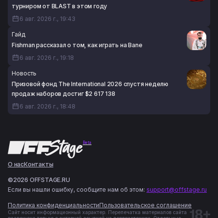
турниром от BLAST в этом году
6 авг. 2026 г., 19:43
Гайд
Fishman рассказал о том, как играть на Bane
6 авг. 2026 г., 19:18
Новость
Призовой фонд The International 2026 спустя неделю
продаж наборов достиг $2 617 138
6 авг. 2026 г., 18:48
Beta
О нас
Контакты
©2026 OFFSTAGE.RU
Если вы нашли ошибку, сообщите нам об этом:
support@offstage.ru
Политика конфиденциальности
Пользовательское соглашение
Сайт носит информационный характер. Перепечатка материалов сайта
разрешена только с активной ссылкой на первоисточник. Отдельные