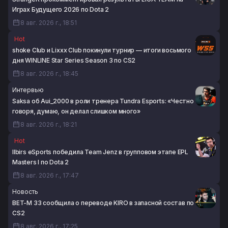
8 авг. 2026 г., 16:35
Играх Будущего 2026 по Dota 2
8 авг. 2026 г., 18:51
Hot
shoke Club и Lixxx Club покинули турнир — итоги восьмого
дня WINLINE Star Series Season 3 по CS2
8 авг. 2026 г., 18:45
Интервью
Saksa об Aui_2000 в роли тренера Tundra Esports: «Честно
говоря, думаю, он делал слишком много»
8 авг. 2026 г., 18:21
Hot
Ilbirs eSports победила Team Jenz в групповом этапе EPL
Masters I по Dota 2
8 авг. 2026 г., 17:47
Новость
BET-M 33 сообщила о переводе KIRO в запасной состав по
CS2
8 авг. 2026 г., 17:25