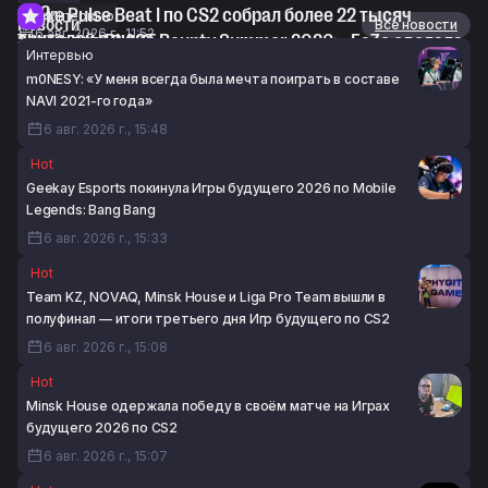
CS2
Stake Pulse Beat I по CS2 собрал более 22 тысяч
Интервью
Новости
Все новости
6 авг. 2026 г., 11:52
зрителей в пике
Thorin про BLAST Bounty Summer 2026: «FaZe сделала
Интервью
6 авг. 2026 г., 11:09
практически всё, что от неё можно было требовать»
m0NESY: «У меня всегда была мечта поиграть в составе
6 авг. 2026 г., 10:44
NAVI 2021-го года»
6 авг. 2026 г., 15:48
Hot
Geekay Esports покинула Игры будущего 2026 по Mobile
Legends: Bang Bang
6 авг. 2026 г., 15:33
Hot
Team KZ, NOVAQ, Minsk House и Liga Pro Team вышли в
полуфинал — итоги третьего дня Игр будущего по CS2
6 авг. 2026 г., 15:08
Hot
Minsk House одержала победу в своём матче на Играх
будущего 2026 по CS2
6 авг. 2026 г., 15:07