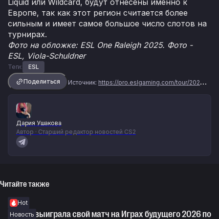
Liquid или Wildcard, будут отнесены именно к
Европе, так как этот регион считается более
сильным и имеет самое большое число слотов на
турнирах.
Фото на обложке: ESL One Raleigh 2025. Фото -
ESL, Viola-Schuldner
Теги:
ESL
Поделиться
Источник:
https://pro.eslgaming.com/tour/2025/07/2025-rulebook-update-3/
Дария Ушакова
Автор · Старший редактор новостей CS2
Читайте также
Hot
NOVAQ выиграла свой матч на Играх будущего 2026 по
Новость