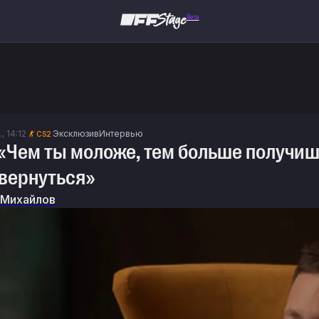
Beta
, 14:12
Эксклюзив
Интервью
CS2
 «Чем ты моложе, тем больше получиш
 вернуться»
 Михайлов