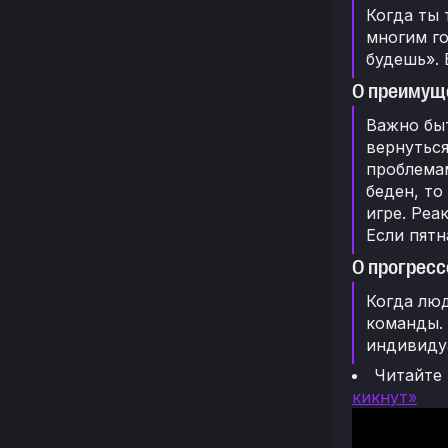
Когда ты 
многим го
будешь». 
О преимущ
Важно быт
вернуться
проблемам
беден, то
игре. Реа
Если пятн
О прогресс
Когда люд
команды. 
индивидуа
Читайте
кикнут»