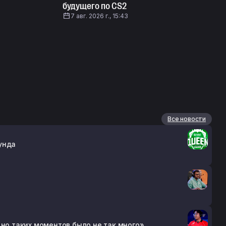
будущего по CS2
7 авг. 2026 г., 15:43
Все новости
унда
 но таких моментов было не так много»