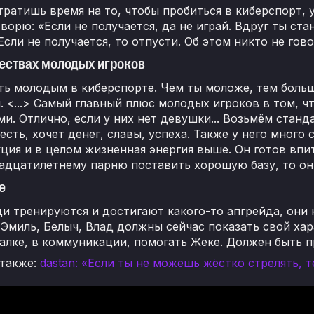
тратишь время на то, чтобы пробиться в киберспорт,
ворю: «Если не получается, да не играй. Вдруг ты ст
Если не получается, то отпусти. Об этом никто не гов
ествах молодых игроков
ь молодым в киберспорте. Чем ты моложе, тем больше
. <...> Самый главный плюс молодых игроков в том, 
и. Отлично, если у них нет девушки... Возьмём станд
 есть, хочет денег, славы, успеха. Также у него мног
кция и в целом жизненная энергия выше. Он готов впит
адцатилетнему парню поставить хорошую базу, то он 
е
и тренируются и достигают какого-то апгрейда, они 
Эмиль, Белыч, Влад должны сейчас показать свой хар
лке, в коммуникации, помогать Жеке. Должен быть п
 также:
dastan: «Если ты не можешь жёстко стрелять, 