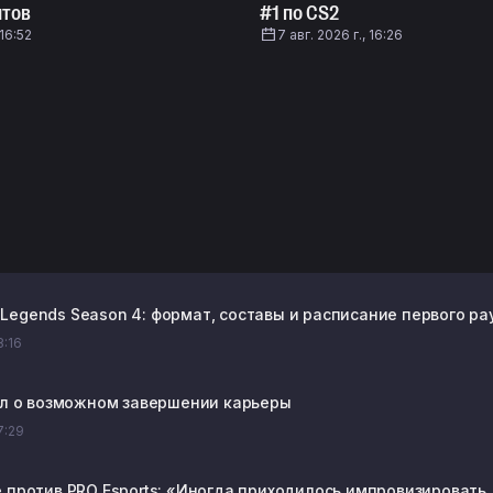
нтов
#1 по CS2
 16:52
7 авг. 2026 г., 16:26
Legends Season 4: формат, составы и расписание первого ра
8:16
зал о возможном завершении карьеры
17:29
е против PRO Esports: «Иногда приходилось импровизировать,