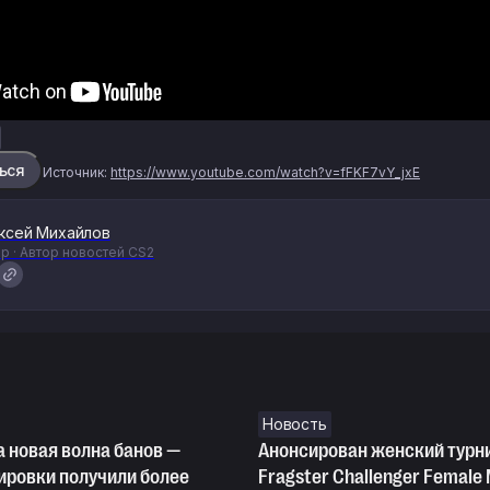
ься
Источник:
https://www.youtube.com/watch?v=fFKF7vY_jxE
ксей Михайлов
р · Автор новостей CS2
Новость
 новая волна банов —
Анонсирован женский турн
ировки получили более
Fragster Challenger Female