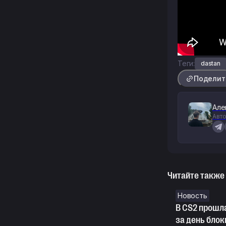
Теги:
dastan
Поделит
Але
Авто
Читайте также
Новость
В CS2 прошла
за день блок