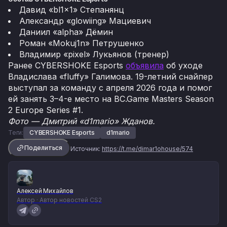
Давид «bl1x1» Степанянц
Александр «glowiing» Мациевич
Даниил «alpha» Дёмин
Роман «Mokuj1n» Петрушенко
Владимир «pixel» Лукьянов (тренер)
Ранее CYBERSHOKE Esports
объявила
об уходе
Владислава «fluffy» Галимова. 19-летний снайпер
выступал за команду с апреля 2026 года и помог
ей занять 3–4-е место на BC.Game Masters Season
2 Europe Series #1.
Фото — Дмитрий «d1mario» Жданов.
Теги:
CYBERSHOKE Esports
d1mario
Поделиться
Источник:
https://t.me/dimar1ohouse/574
Алексей Михайлов
Автор · Автор новостей CS2