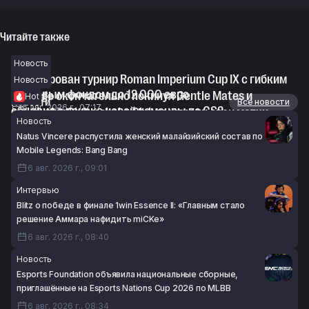
Читайте также
Новость
Анонсирован турнир Roman Imperium Cup IX с гибким
Новость
призовым фондом до 12 000 евро
deLonge окончательно покинул Gentle Mates и
Hot
Новости
Все новости
6 авг. 2026 г., 07:17
объявил о поиске новой команды по CS2
mokrivskiy Club и shoke Club выиграли свои матчи —
Новость
6 авг. 2026 г., 06:27
итоги пятого дня WINLINE Star Series Season 3 по CS2
Natus Vincere распустила женский малайзийский состав по
5 авг. 2026 г., 21:45
Mobile Legends: Bang Bang
6 авг. 2026 г., 09:01
Интервью
Blitz о победе в финале 1win Essence II: «Главным стало
решение Аммара нафидить miCKe»
6 авг. 2026 г., 08:40
Новость
Esports Foundation объявила национальные сборные,
приглашённые на Esports Nations Cup 2026 по MLBB
6 авг. 2026 г., 08:34