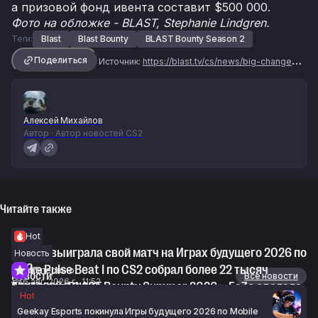
а призовой фонд ивента составит $500 000.
Фото на обложке - BLAST, Stephanie Lindgren.
Теги:
Blast
Blast Bounty
BLAST Bounty Season 2
Поделиться
Источник:
https://blast.tv/cs/news/big-changes-coming-to-blast-bounty-season-2
Алексей Михайлов
Автор · Автор новостей CS2
Читайте также
Hot
NOVAQ выиграла свой матч на Играх будущего 2026 по
Новость
CS2
Stake Pulse Beat I по CS2 собрал более 22 тысяч
Интервью
Новости
Все новости
6 авг. 2026 г., 11:52
зрителей в пике
Thorin про BLAST Bounty Summer 2026: «FaZe сделала
Hot
6 авг. 2026 г., 11:09
практически всё, что от неё можно было требовать»
Geekay Esports покинула Игры будущего 2026 по Mobile
6 авг. 2026 г., 10:44