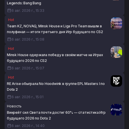
Legends: Bang Bang
6 авг. 2026 г., 15:33
Hot
Team KZ, NOVAQ, Minsk House и Liga Pro Team вышли в
полуфинал — итоги третьего дня Игр будущего по CS2
6 авг. 2026 г., 15:08
Hot
Minsk House одержала победу в своём матче на Играх
будущего 2026 по CS2
6 авг. 2026 г., 15:07
Hot
RE Arise обыграла No Hoodwink в группе EPL Masters I по
Dota 2
6 авг. 2026 г., 15:01
Новость
Винрейт сил Света почти достиг 60% — статистика Игр
будущего 2026 по Dota 2
6 авг. 2026 г., 14:40