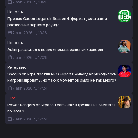
7 авг. 2026 г., 18:23
Новость
Превью Queen Legends Season 4: формат, составы и
расписание первого раунда
7 авг. 2026 г., 18:16
Новость
Astini рассказал о возможном завершении карьеры
7 авг. 2026 г., 17:29
Интервью
Shogun об игре против PRO Esports: «Иногда приходилось
импровизировать, но таких моментов было не так много»
7 авг. 2026 г., 17:24
Hot
Power Rangers обыграла Team Jenz в группе EPL Masters I
по Dota 2
7 авг. 2026 г., 17:24