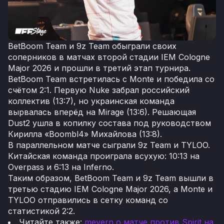
BetBoom Team и 9z Team обыграли своих
соперников в матчах второй стадии IEM Cologne
Major 2026 и прошли в третий этап турнира.
BetBoom Team встретилась с Monte и победила со
счётом 2:1. Первую Nuke забрал российский
коллектив (13:7), но украинская команда
вырвалась вперёд на Mirage (13:6). Решающая
Dust2 ушла в копилку состава под руководством
Кирилла «Boombl4» Михайлова (13:8).
В параллельном матче сыграли 9z Team и TYLOO.
Китайская команда проиграла всухую: 10:13 на
Overpass и 6:13 на Inferno.
Таким образом, BetBoom Team и 9z Team вышли в
третью стадию IEM Cologne Major 2026, а Monte и
TYLOO отправились в сетку команд со
статистикой 2:2.
Читайте также:
meyern о матче против Spirit на