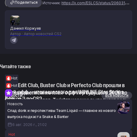
Поделиться
Источник:
https://x.com/ESLCS/status/2060315355701002251?s=20
Даниил Коржуев
Автор · Автор новостей CS2
Читайте также
Hot
WorldEdit Club, Buster Club и Perfecto Club прошли в
Hot
плей-офф — итоги шестого дня WINLINE Star Series
Сетка и расписание плей-офф Игр будущего 2026 по
Интервью
Новости
Все новости
Season 3 по CS2
CS2
voo: «На мой взгляд, Twistzz хорошо выполняет роль
Новость
6 авг. 2026 г., 18:13
6 авг. 2026 г., 18:00
IGL»
Спад donk и перспективы Team Liquid — главное из нового
6 авг. 2026 г., 17:23
выпуска подкаста Snake & Banter
6 авг. 2026 г., 21:02
Hot