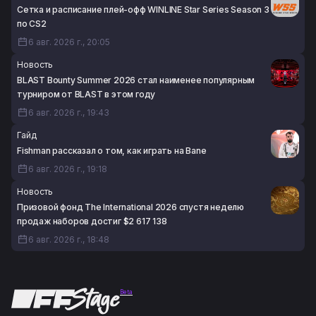
Сетка и расписание плей-офф WINLINE Star Series Season 3
по CS2
6 авг. 2026 г., 20:05
Новость
BLAST Bounty Summer 2026 стал наименее популярным
турниром от BLAST в этом году
6 авг. 2026 г., 19:43
Гайд
Fishman рассказал о том, как играть на Bane
6 авг. 2026 г., 19:18
Новость
Призовой фонд The International 2026 спустя неделю
продаж наборов достиг $2 617 138
6 авг. 2026 г., 18:48
Beta