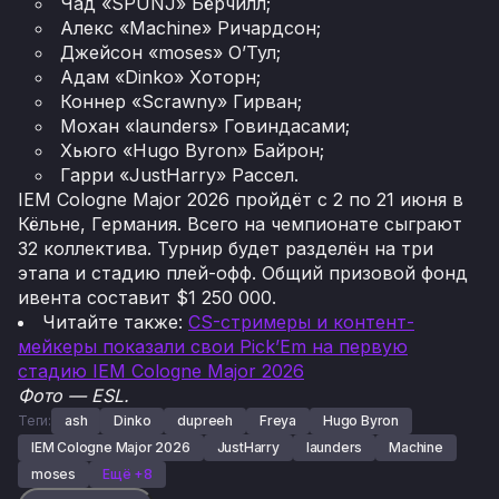
Чад «SPUNJ» Бёрчилл;
Алекс «Machine» Ричардсон;
Джейсон «moses» О’Тул;
Адам «Dinko» Хоторн;
Коннер «Scrawny» Гирван;
Мохан «launders» Говиндасами;
Хьюго «Hugo Byron» Байрон;
Гарри «JustHarry» Рассел.
IEM Cologne Major 2026 пройдёт с 2 по 21 июня в
Кёльне, Германия. Всего на чемпионате сыграют
32 коллектива. Турнир будет разделён на три
этапа и стадию плей-офф. Общий призовой фонд
ивента составит $1 250 000.
Читайте также:
CS-стримеры и контент-
мейкеры показали свои Pick’Em на первую
стадию IEM Cologne Major 2026
Фото — ESL.
Теги:
ash
Dinko
dupreeh
Freya
Hugo Byron
IEM Cologne Major 2026
JustHarry
launders
Machine
moses
Ещё +8