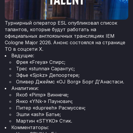
Турнирный оператор ESL опубликовал список
талантов, которые будут работать на
официальных англоязычных трансляциях IEM
Cologne Major 2026. Анонс состоялся на странице
ТО в соцсети X.
Ведущие:
Фрея «Freya» Спирс;
Трес «stunna» Сарантус;
Эфье «Sjokz» Депоортере;
Оливер Джеймс «OJ Borg» Борг Д’Анастаси.
Аналитики:
Якоб «Pimp» Виннече;
Янко «YNk-» Паунович;
Питер «dupreeh» Расмуссен;
Эшли «ash» Батье;
Мартин «STYKO» Стик.
Комментаторы: