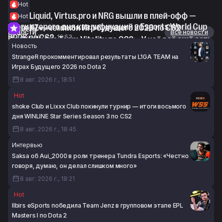
Hot
Team Liquid, Virtus.pro и NRG вышли в плей-офф —
Hot
итоги второго дня квалификаций к Esports World Cup
Team KZ — чемпион Игр будущего 2026 по CS2
Интервью
Новости
Все новости
2026 по CS2
8 авг. 2026 г., 16:53
Devilwalk про Team Vitality по CS2: «У неё всё ещё есть
Новость
8 авг. 2026 г., 17:23
потенциал, и я до сих пор в неё верю»
StrangeR прокомментировал результаты L1GA TEAM на
8 авг. 2026 г., 16:35
Играх Будущего 2026 по Dota 2
8 авг. 2026 г., 18:51
Hot
shoke Club и Lixxx Club покинули турнир — итоги восьмого
дня WINLINE Star Series Season 3 по CS2
8 авг. 2026 г., 18:45
Интервью
Saksa об Aui_2000 в роли тренера Tundra Esports: «Честно
говоря, думаю, он делал слишком много»
8 авг. 2026 г., 18:21
Hot
Ilbirs eSports победила Team Jenz в групповом этапе EPL
Masters I по Dota 2