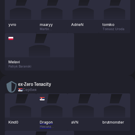
yvro
maaryy
AdrieN
tomiko
Martin
Tomasz Uroda
Nakonieczny
Melavi
Patryk Baranski
ex-Zero Tenacity
Сербия
Kind0
Dragon
aVN
brutmonster
Никола
Боскович