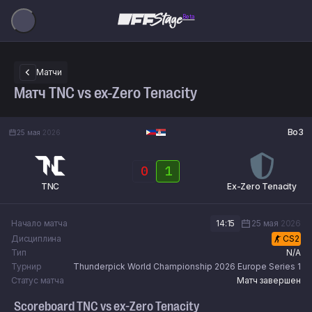
Beta
Матчи
Матч TNC vs ex-Zero Tenacity
Bo3
25 мая
2026
0
1
TNC
Ex-Zero Tenacity
Начало матча
14:15
25 мая
2026
Дисциплина
CS2
Тип
N/A
Турнир
Thunderpick World Championship 2026 Europe Series 1
Статус матча
Матч завершен
Scoreboard
TNC
vs
ex-Zero Tenacity