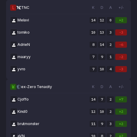
L
TNC
K
D
A
+/-
Melavi
14
12
0
+2
tomiko
10
13
3
-3
AdrieN
8
14
2
-6
maaryy
7
9
1
-2
yvro
7
10
4
-3
W
ex-Zero Tenacity
K
D
A
+/-
Cjoffo
14
7
2
+7
Kind0
12
10
2
+2
brutmonster
11
9
3
+2
aVN
10
8
2
+2