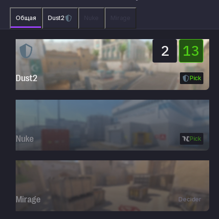
Общая
Dust2
Nuke
Mirage
2
13
:
Dust2
Pick
Nuke
Pick
Mirage
Decider