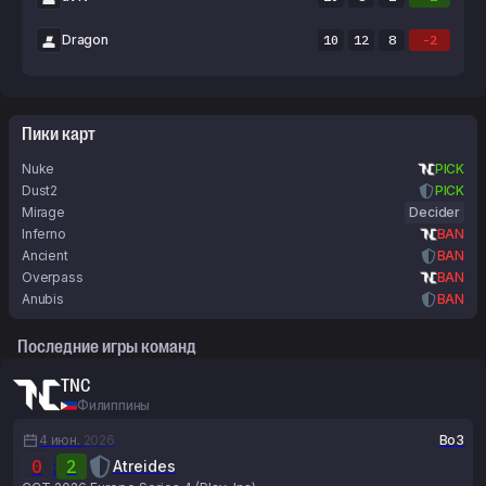
Dragon
10
12
8
-2
Пики карт
Nuke
PICK
Dust2
PICK
Mirage
Decider
Inferno
BAN
Ancient
BAN
Overpass
BAN
Anubis
BAN
Последние игры команд
TNC
Филиппины
4 июн.
2026
Bo3
0
:
2
Atreides