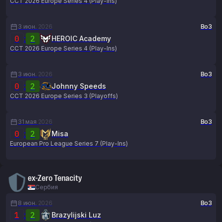
CCT 2026 Europe Series 4 (Play-Ins)
3 июн.
2026
Bo3
0
:
2
HEROIC Academy
CCT 2026 Europe Series 4 (Play-Ins)
3 июн.
2026
Bo3
0
:
2
Johnny Speeds
CCT 2026 Europe Series 3 (Playoffs)
31 мая
2026
Bo3
0
:
2
Misa
European Pro League Series 7 (Play-Ins)
ex-Zero Tenacity
Сербия
8 июн.
2026
Bo3
1
:
2
Brazylijski Luz