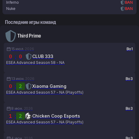
Inferno
BAN
Nuke
BAN
Последние игры команд
Third Prime
15 июл.
2026
Bo1
0
:
0
CLUB 333
ESEA Advanced Season 58 - NA
13 июн.
2026
Bo3
0
:
2
Xiaoma Gaming
ESEA Advanced Season 57 - NA (Playoffs)
8 июн.
2026
Bo3
1
:
2
Chicken Coop Esports
ESEA Advanced Season 57 - NA (Playoffs)
4 июн.
2026
Bo3