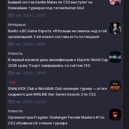
Бывший состав Gentle Mates по CS2 выступит на
ближайших турнирах под тегом Iberian Soul
8 авг. 2026 г., 12:01
Интервью
BanKs о BC.Game Esports: «Я больше не смеюсь над этой
организацией. У её нового состава есть потенциал»
8 авг. 2026 г., 09:51
Новость
В первый игровой день квалификации к Esports World Cup
2026 сразу 11 карт завершились со счётом 13:0
8 авг. 2026 г., 08:41
Hot
SNAILKICK Club и WorldEdit Club покинули турнир — итоги
седьмого дня WINLINE Star Series Season 3 по CS2
8 авг. 2026 г., 07:22
Новость
Организаторы Fragster Challenger Female Masters #1 по
CS2 объявили об отмене турнира