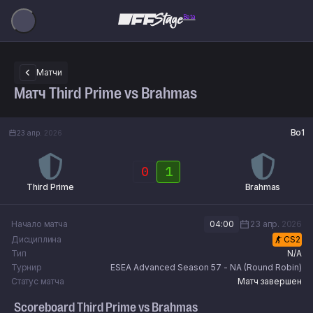
Beta
Матчи
Матч Third Prime vs Brahmas
Bo1
23 апр.
2026
0
1
Third Prime
Brahmas
Начало матча
04:00
23 апр.
2026
Дисциплина
CS2
Тип
N/A
Турнир
ESEA Advanced Season 57 - NA (Round Robin)
Статус матча
Матч завершен
Scoreboard
Third Prime
vs
Brahmas