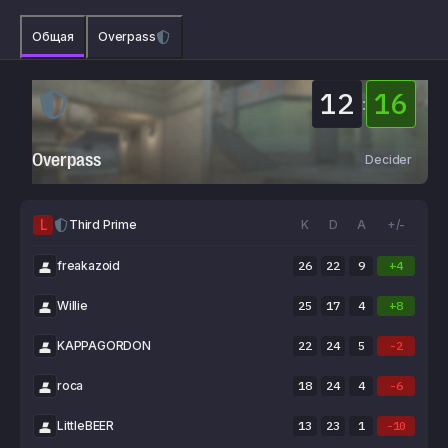
Общая
Overpass
12
16
:
Overpass
Decider
L
Third Prime
K
D
A
+/-
freakazoid
26
22
9
+4
Willie
25
17
4
+8
KAPPAGORDON
22
24
5
-2
roca
18
24
4
-6
LittleBEER
13
23
1
-10