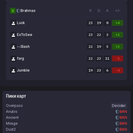
W
Brahmas
K
D
A
+/-
Luck
23
19
8
+4
ExToSee
23
22
3
+1
--Slash
22
19
5
+3
farg
22
23
11
-1
Jumble
19
23
6
-4
Пики карт
Overpass
Decider
Anubis
BAN
Ancient
BAN
Mirage
BAN
Dust2
BAN