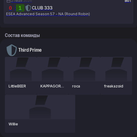
21 мая
2026
Bo1
0
:
1
CLUB 333
ESEA Advanced Season 57 - NA (Round Robin)
Состав команды
Third Prime
LittleBEER
KAPPAGORD
roca
freakazoid
ON
Willie