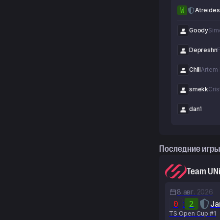
W
Atreides
Goody
Sim
Depreshn
F
Chill
Artem
smekk
Cris
dan1
Последние игры
Team UN
8 авг.
2026
0
:
2
J
TS Open Cup #1