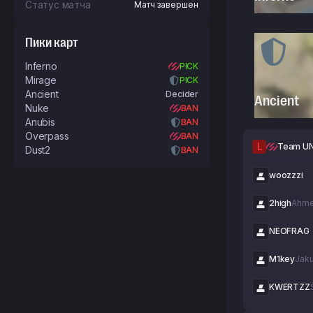
(Play-Ins)
Статус матча
Матч завершен
Пики карт
Inferno
PICK
Mirage
PICK
Ancient
Decider
Ancient
Nuke
BAN
Anubis
BAN
Overpass
BAN
L
Team U
Dust2
BAN
woozzzi
2high
Ahmet
NEOFRAG
M1key
Jak
KWERTZZ