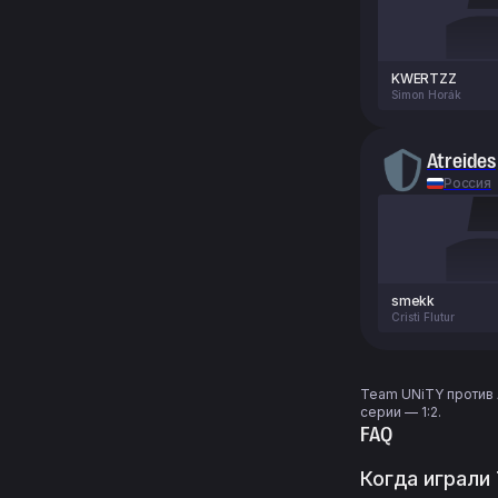
KWERTZZ
Simon Horák
Atreides
Россия
smekk
Cristi Flutur
Team UNiTY против A
серии — 1:2.
FAQ
Когда играли