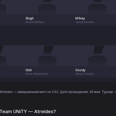
2high
M1key
Ahmet Baftijari
Jakub Krausko
Chill
Goody
Artem Mankevich
Simon Chayka
treides — завершённый матч по CS2. Дата проведения: 26 мая. Турнир — 
 Team UNiTY — Atreides?