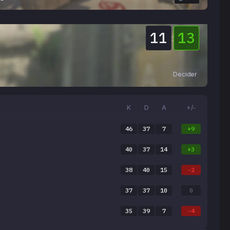
11
13
:
Decider
K
D
A
+/-
46
37
7
+9
40
37
14
+3
38
40
15
-2
37
37
10
0
35
39
7
-4