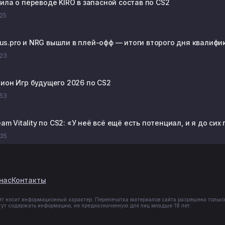
ила о переводе KIRO в запасной состав по CS2
:25
rtus.pro и NRG вышли в плей-офф — итоги второго дня квалифик
:23
ион Игр будущего 2026 по CS2
:53
eam Vitality по CS2: «У неё всё ещё есть потенциал, и я до сих
:35
нас
Контакты
йт носит информационный характер. Перепечатка материалов сайта разрешена только
гут содержать информацию, не предназначенную для лиц младше 18 лет.