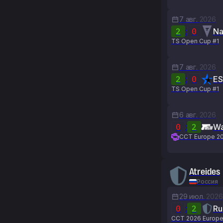
7 авг.
2026
2
:
0
Na
TS Open Cup #1
7 авг.
2026
2
:
0
ES
TS Open Cup #1
6 авг.
2026
0
:
2
Wa
CCT Europe 20
Atreides
Россия
29 июл.
2026
0
:
2
Ru
CCT 2026 Europe 