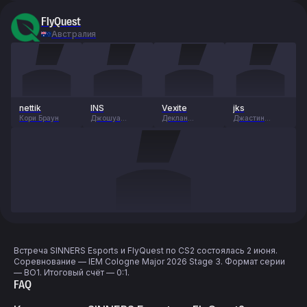
FlyQuest
Австралия
nettik
INS
Vexite
jks
Кори Браун
Джошуа
Деклан
Джастин
Поттер
Портелли
Сэвидж
Встреча SINNERS Esports и FlyQuest по CS2 состоялась 2 июня.
Соревнование — IEM Cologne Major 2026 Stage 3. Формат серии
— BO1. Итоговый счёт — 0:1.
FAQ