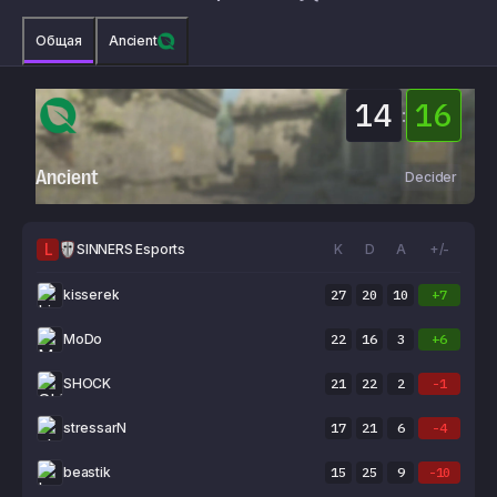
Общая
Ancient
14
16
:
Ancient
Decider
L
SINNERS Esports
K
D
A
+/-
kisserek
27
20
10
+7
MoDo
22
16
3
+6
SHOCK
21
22
2
-1
stressarN
17
21
6
-4
beastik
15
25
9
-10