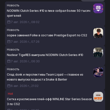
Новость
NODWIN Clutch Series #10 в пике собрал более 50 тысяч
зрителей
7 авг. 2026 г., 08:02
Новость
oopee заменил Folke в составе Prestige Esport по CS2
7 авг. 2026 г., 07:26
Новость
Nuclear TigeRES выиграла NODWIN Clutch Series #10
7 авг. 2026 г., 06:30
Новость
Спад donk и перспективы Team Liquid — главное из
нового выпуска подкаста Snake & Banter
6 авг. 2026 г., 21:02
Hot
Сетка и расписание плей-офф WINLINE Star Series Season
3 по CS2