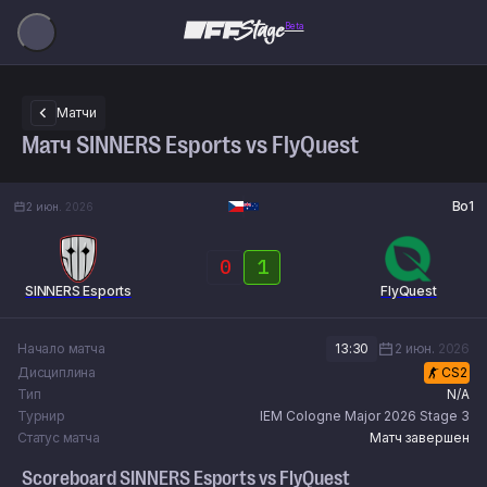
Beta
Матчи
Матч SINNERS Esports vs FlyQuest
Bo1
2 июн.
2026
0
1
SINNERS Esports
FlyQuest
Начало матча
13:30
2 июн.
2026
Дисциплина
CS2
Тип
N/A
Турнир
IEM Cologne Major 2026 Stage 3
Статус матча
Матч завершен
Scoreboard
SINNERS Esports
vs
FlyQuest