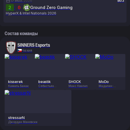
17 июл.
2026
Bo3
2
:
0
Ground Zero Gaming
HyperX & Intel Nationals 2026
Состав команды
SINNERS Esports
Чехия
kisserek
beastik
SHOCK
MoDo
Камиль Банак
Себастьян
Макс Квапил
Мадалин-
Дано
Андрей Миреа
stressarN
Джордан Маневски