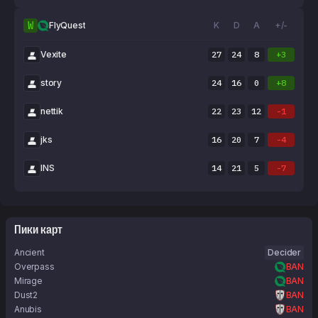
W
FlyQuest
K
D
A
+/-
Vexite
27
24
8
+3
story
24
16
0
+8
nettik
22
23
12
-1
jks
16
20
7
-4
INS
14
21
5
-7
Пики карт
Ancient
Decider
Overpass
BAN
Mirage
BAN
Dust2
BAN
Anubis
BAN