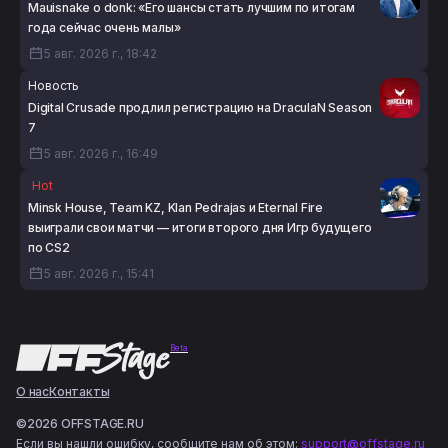
Mauisnake о donk: «Его шансы стать лучшим по итогам
года сейчас очень малы»
5 авг. 2026 г., 18:42
Новость
Digital Crusade продлил регистрацию на DraculaN Season
7
5 авг. 2026 г., 16:49
Hot
Minsk House, Team KZ, Klan Pedrajas и Eternal Fire
выиграли свои матчи — итоги второго дня Игр будущего
по CS2
5 авг. 2026 г., 15:41
Beta
О нас
Контакты
©2026 OFFSTAGE.RU
Если вы нашли ошибку, сообщите нам об этом:
support@offstage.ru