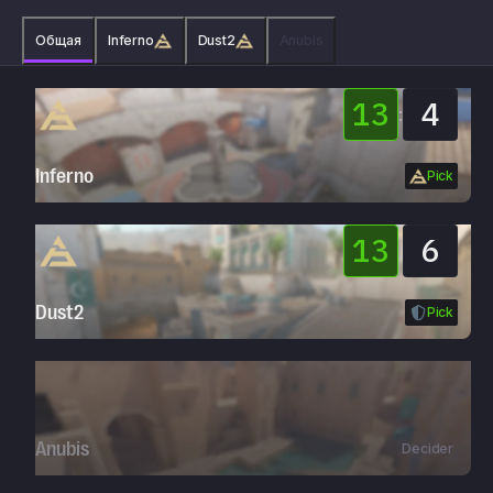
Общая
Inferno
Dust2
Anubis
13
4
:
Inferno
Pick
13
6
:
Dust2
Pick
Anubis
Decider