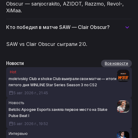
Obscur — sanjocrakito, AZIDOT, Razzmo, Revol-,
XiMaa.
Кто победил в матче SAW — Clair Obscur?
SAW vs Clair Obscur сыграли 2:0.
Новости
Все новости
Hot
mokrivskiy Club и shoke Club выиграли свои матчи — итоги
пятого дня WINLINE Star Series Season 3 по CS2
5 авг. 2026 г., 21:45
Новость
Betclic Apogee Esports заняла первое место на Stake
Pulse Beat I
5 авг. 2026 г., 19:52
Интервью