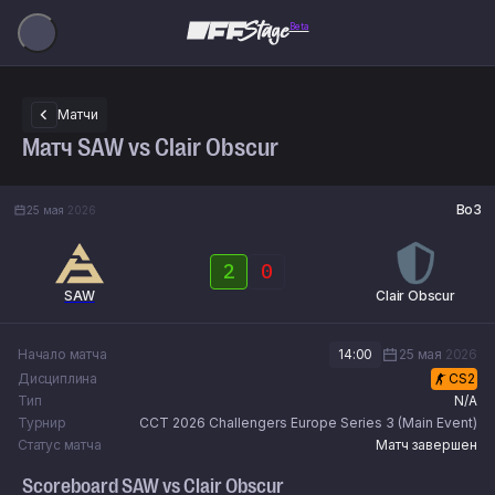
Beta
Матчи
Матч SAW vs Clair Obscur
Bo3
25 мая
2026
2
0
SAW
Clair Obscur
Начало матча
14:00
25 мая
2026
Дисциплина
CS2
Тип
N/A
Турнир
CCT 2026 Challengers Europe Series 3 (Main Event)
Статус матча
Матч завершен
Scoreboard
SAW
vs
Clair Obscur