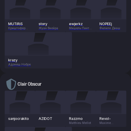
MUTiRiS
story
ewjerkz
NOPEEj
Криштофер
Жуан Виейра
Мишель Пинто
Филипе Диаш
Фернандеш
Магальяес
krazy
Адонеш Нобре
Clair Obscur
sanjocrakito
AZIDOT
Razzmo
Revol-
Matthieu Mellot
Maxime
Desraisses