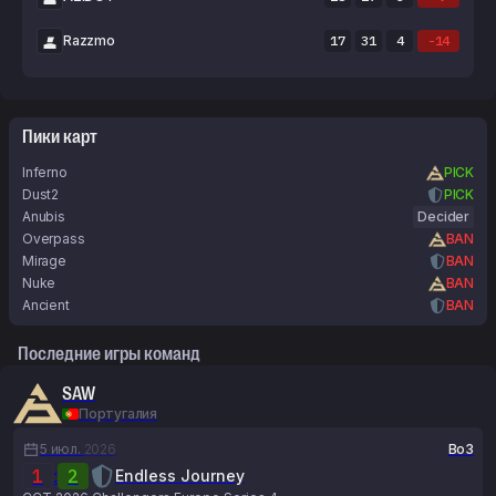
Razzmo
17
31
4
-14
Пики карт
Inferno
PICK
Dust2
PICK
Anubis
Decider
Overpass
BAN
Mirage
BAN
Nuke
BAN
Ancient
BAN
Последние игры команд
SAW
Португалия
5 июл.
2026
Bo3
1
:
2
Endless Journey