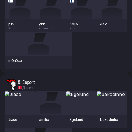
p12
ykis
Kollo
Jelo
Panu
Elmeri Lind
Kosti
Schutschkoff
Kallioniemi
m0n0xx
XI Esport
Дания
Jiace
emiIio-
Egelund
bakodinho