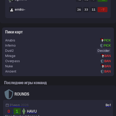
emiIio-
26
33
11
-7
Пики карт
Anubis
PICK
Inferno
PICK
Dust2
Decider
Mirage
BAN
Overpass
BAN
Nuke
BAN
Ancient
BAN
Последние игры команд
ROUNDS
31 июл.
2026
Bo1
0
:
1
HAVU