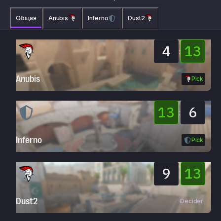
Общая
Anubis
Inferno
Dust2
4
13
:
Anubis
Pick
13
6
:
Inferno
Pick
9
13
:
Dust2
Decider