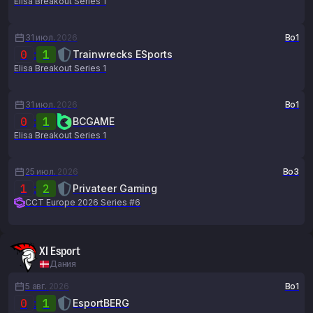
Elisa Breakout Series 1
31 июл.
2026
Bo1
0
:
1
Trainwrecks ESports
Elisa Breakout Series 1
31 июл.
2026
Bo1
0
:
1
BCGAME
Elisa Breakout Series 1
25 июл.
2026
Bo3
1
:
2
Privateer Gaming
CCT Europe 2026 Series #6
XI Esport
Дания
5 авг.
2026
Bo1
0
:
1
EsportBERG