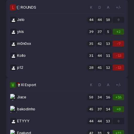
L
ROUNDS
K
D
A
+/-
Jelo
44
44
10
0
ykis
39
37
5
+2
m0n0xx
35
42
13
-7
Kollo
31
44
11
-13
p12
28
41
12
-13
W
XI Esport
K
D
A
+/-
Jiace
50
34
16
+16
bakodinho
45
37
14
+8
ETYYY
44
44
13
0
Egelund
42
31
9
+11