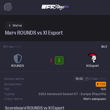
Beta
Матчи
Матч ROUNDS vs XI Esport
Bo3
31 мая
2026
1
2
ROUNDS
XI Esport
Начало матча
18:00
31 мая
2026
Дисциплина
CS2
Тип
N/A
Турнир
ESEA Advanced Season 57 - Europe (Playoffs)
Статус матча
Матч завершен
Scoreboard
ROUNDS
vs
XI Esport