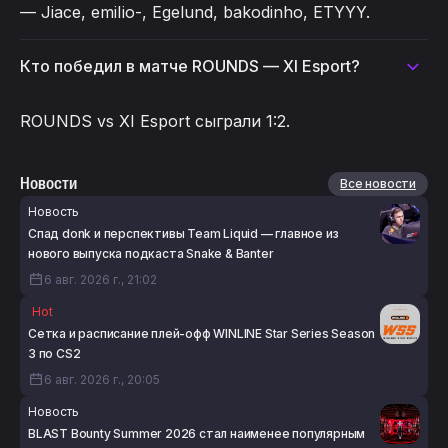
— Jiace, emiIio-, Egelund, bakodinho, ETYYY.
Кто победил в матче ROUNDS — XI Esport?
ROUNDS vs XI Esport сыграли 1:2.
Новости
Все новости
Новость
Спад donk и перспективы Team Liquid — главное из
нового выпуска подкаста Snake & Banter
6 авг. 2026 г., 21:02
Hot
Сетка и расписание плей-офф WINLINE Star Series Season
3 по CS2
6 авг. 2026 г., 20:05
Новость
BLAST Bounty Summer 2026 стал наименее популярным