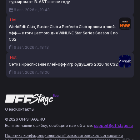
турниром от BLAST в этом году
6 авг. 2026 г., 19:43
Hot
WorldEdit Club, Buster Club и Perfecto Club прошли в плей-
офф — итоги шестого дня WINLINE Star Series Season 3 по
CS2
6 авг. 2026 г., 18:13
Hot
Сетка и расписание плей-офф Игр будущего 2026 по CS2
6 авг. 2026 г., 18:00
Beta
О нас
Контакты
©2026 OFFSTAGE.RU
Если вы нашли ошибку, сообщите нам об этом:
support@offstage.ru
Политика конфиденциальности
Пользовательское соглашение